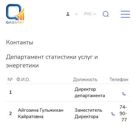
РУС
Контакты
Департамент статистики услуг и
энергетики
№
Ф.И.О.
Должность
Телефон
Директор
1
департамента
74-
Айгозина Гульжихан
Заместитель
2
90-
Кайратовна
Директора
77