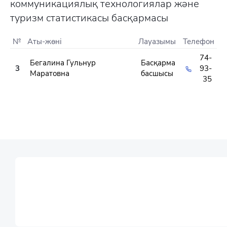
коммуникациялық технологиялар және
туризм статистикасы басқармасы
№
Аты-жөні
Лауазымы
Телефон
74-
Бегалина Гульнур
Басқарма
3
93-
Маратовна
басшысы
35