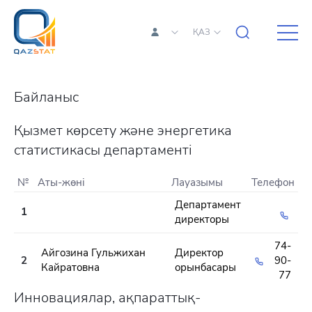
ҚАЗ
Байланыс
Қызмет көрсету және энергетика
статистикасы департаменті
№
Аты-жөні
Лауазымы
Телефон
Департамент
1
директоры
74-
Айгозина Гульжихан
Директор
2
90-
Кайратовна
орынбасары
77
Инновациялар, ақпараттық-