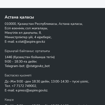
Астана қаласы
010000, Қазақстан Республикасы, Астана қаласы,
Есіл өзенінің сол жағалауы,
Мәңгілік ел даңғылы, 8,
Министрліктер үйі, 4 кіреберіс,
E-mail:
e.stat@aspire.gov.kz
Бірыңғай байланыс орталығы
1446
(Қазақстан бойынша тегін)
9:00 - 18:30-ға дейін:
Telegram-bot: @statgovkz_bot
Баспасөз қызметі
Дс-Жм 9:00 -ден 18:30 дейін, 13:00-14:30 – түскі үзіліс,
Тел.
+7 7172 749002
,
E-mail:
e.press@aspire.gov.kz
.
Кеңсе