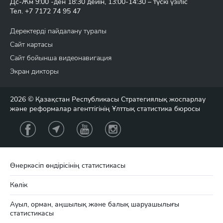
Дс-Жм 9:00 -ден 18:30 дейін, 13:00-14:30 – түскі үзіліс
Тел.
+7 7172 74 95 47
Деректерді пайдалану туралы
Сайт картасы
Сайт бойынша видеонавигация
Экран дикторы
2026 © Қазақстан Республикасы Стратегиялық жоспарлау
және реформалар агенттігінің Ұлттық статистика бюросы
Өнеркәсіп өндірісінің статистикасы
Көлік
Ауыл, орман, аңшылық және балық шаруашылығы
статистикасы