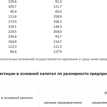
125,6
91,3
105,7
121,7
45,4
82,0
111,6
159,9
173,5
156,2
218,1
144,3
224,5
204,0
239,4
93,7
164,8
114,7
122,3
111,3
84,4
127,9
питальных вложений осуществляется крупными и сред-ними пред
естиции в основной капитал по размерности предпри
В
 в основной капитал
малыми предприятиями
средними