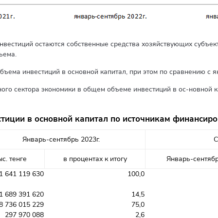
естиций остаются собственные средства хозяйствующих субъекто
ъема.
бъема инвестиций в основной капитал, при этом по сравнению с я
го сектора экономики в общем объеме инвестиций в ос-новной к
тиции в основной капитал по источникам финансир
Январь-сентябрь 2023г.
С
ыс. тенге
в процентах к итогу
Январь-сентябр
1 641 119 630
100,0
1 689 391 620
14,5
8 736 015 229
75,0
297 970 088
2,6