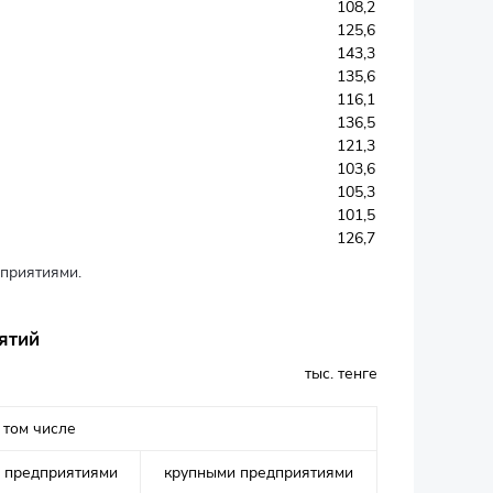
108,2
125,6
143,3
135,6
116,1
136,5
121,3
103,6
105,3
101,5
126,7
приятиями.
ятий
тыс. тенге
 том числе
 предприятиями
крупными предприятиями