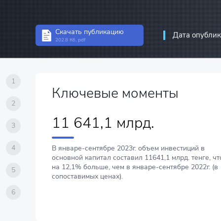
Статистика инвест
Структурная стати
Скачать публикацию
Дата опублик
202.8 Кб, pdf
Статистика предп
Информационно-к
связи
1
Ключевые моменты
2
11 641,1 млрд.
3
4
В январе-сентябре 2023г. объем инвестиций в
основной капитал составил 11641,1 млрд. тенге, чт
на 12,1% больше, чем в январе-сентябре 2022г. (в
5
сопоставимых ценах).
6