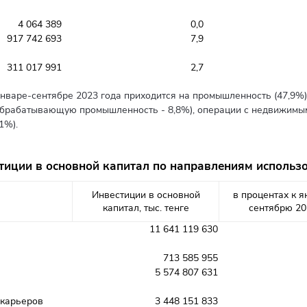
4 064 389
0,0
917 742 693
7,9
311 017 991
2,7
январе-сентябре 2023 года приходится на промышленность (47,9%
обрабатывающую промышленность - 8,8%), операции с недвижимым
1%).
тиции в основной капитал по направлениям использ
Инвестиции в основной
в процентах к 
капитал, тыс. тенге
сентябрю 20
11 641 119 630
713 585 955
5 574 807 631
 карьеров
3 448 151 833