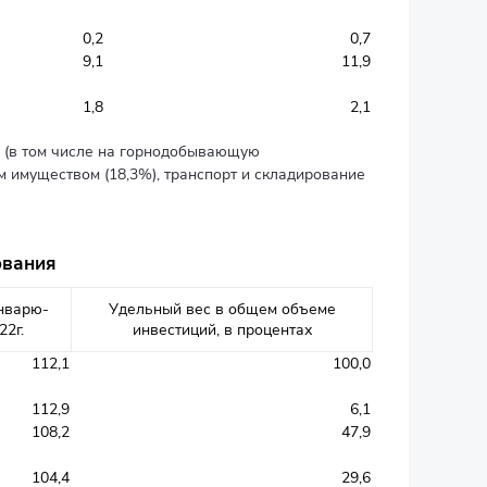
0,2
0,7
9,1
11,9
1,8
2,1
) (в том числе на горнодобывающую
 имуществом (18,3%), транспорт и складирование
ования
январю-
Удельный вес в общем объеме
22г.
инвестиций, в процентах
112,1
100,0
112,9
6,1
108,2
47,9
104,4
29,6