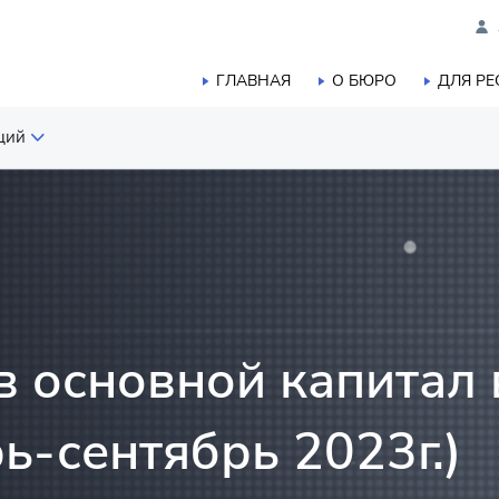
ГЛАВНАЯ
О БЮРО
ДЛЯ Р
ций
шленного производства
ого, лесного, охотничьего и
а
тики
в основной капитал 
ь-сентябрь 2023г.)
а
ельства