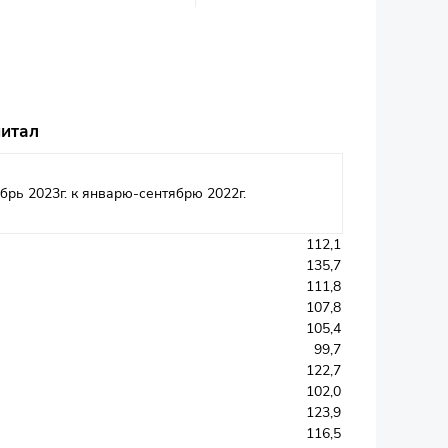
питал
брь 2023г. к январю-сентябрю 2022г.
112,1
135,7
111,8
107,8
105,4
99,7
122,7
102,0
123,9
116,5