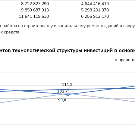
8 722 827 290
4 644 416 419
9 859 687 913
5 298 201 378
11 641 119 630
6 256 912 170
 работы по строительству и капитальному ремонту зданий и соор
х средств.
тов технологической структуры инвестиций в основ
в процен