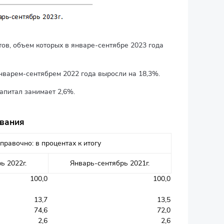
в, объем которых в январе-сентябре 2023 года
нварем-сентябрем 2022 года выросли на 18,3%.
апитал занимает 2,6%.
ования
правочно: в процентах к итогу
ь 2022г.
Январь-сентябрь 2021г.
100,0
100,0
13,7
13,5
74,6
72,0
2,6
2,6