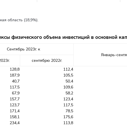
ая область (18,9%).
ксы физического объема инвестиций в основной ка
Сентябрь 2023г. к
Январь-сентя
2023г.
сентябрю 2022г.
128,8
112,4
187,9
105,5
40,7
50,4
117,5
109,6
67,9
58,2
157,7
123,4
123,7
117,5
171,4
78,5
158,1
175,6
234,4
113,8