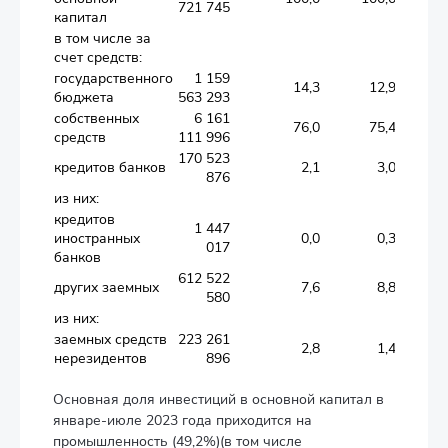
721 745
капитал
в том числе за
счет средств:
государственного
1 159
14,3
12,9
бюджета
563 293
собственных
6 161
76,0
75,4
средств
111 996
170 523
кредитов банков
2,1
3,0
876
из них:
кредитов
1 447
иностранных
0,0
0,3
017
банков
612 522
других заемных
7,6
8,8
580
из них:
заемных средств
223 261
2,8
1,4
нерезидентов
896
Основная доля инвестиций в основной капитал в
январе-июле 2023 года приходится на
промышленность (49,2%)(в том числе