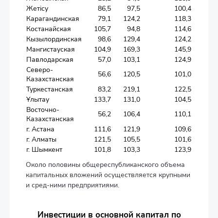
Жетісу
86,5
97,5
100,4
Карагандинская
79,1
124,2
118,3
Костанайская
105,7
94,8
114,6
Кызылординская
98,6
129,4
124,2
Мангистауская
104,9
169,3
145,9
Павлодарская
57,0
103,1
124,9
Северо-
56,6
120,5
101,0
Казахстанская
Туркестанская
83,2
219,1
122,5
Ұлытау
133,7
131,0
104,5
Восточно-
56,2
106,4
110,1
Казахстанская
г. Астана
111,6
121,9
109,6
г. Алматы
121,5
105,5
101,6
г. Шымкент
101,8
103,3
123,9
Около половины общереспубликанского объема
капитальных вложений осуществляется крупными
и сред-ними предприятиями.
Инвестиции в основной капитал по