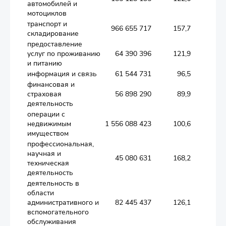
автомобилей и
мотоциклов
транспорт и
966 655 717
157,7
складирование
предоставление
услуг по проживанию
64 390 396
121,9
и питанию
информация и связь
61 544 731
96,5
финансовая и
страховая
56 898 290
89,9
деятельность
операции с
недвижимым
1 556 088 423
100,6
имуществом
профессиональная,
научная и
45 080 631
168,2
техническая
деятельность
деятельность в
области
административного и
82 445 437
126,1
вспомогательного
обслуживания