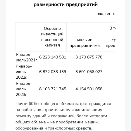
размерности предприятий
тыс. тенге
В том числ
Освоено
инвестиций
в основной
малыми
средними
капитал
предприятиями
предприяти
Январь-
6 223 140 581
3 170 875 778
557 031
июль2021г.
Январь-
июль
6 872 033 139
3 601 056 027
346 440
2022г.
Январь-
июль
8 103 721 745
4 154 501 058
537 100
2023г.
Почти 60% от общего объема затрат приходится
на работы по строительству и капитальному
ремонту зданий и сооружений, более четверти
общего объема – на приобретение машин,
оборудования и транспортных средств.