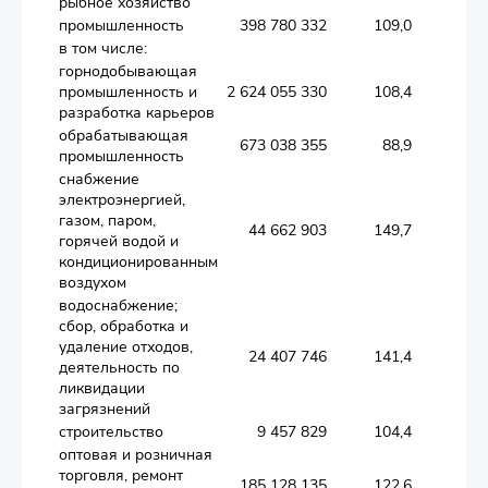
рыбное хозяйство
промышленность
398 780 332
109,0
в том числе:
горнодобывающая
промышленность и
2 624 055 330
108,4
разработка карьеров
обрабатывающая
673 038 355
88,9
промышленность
снабжение
электроэнергией,
газом, паром,
44 662 903
149,7
горячей водой и
кондиционированным
воздухом
водоснабжение;
сбор, обработка и
удаление отходов,
24 407 746
141,4
деятельность по
ликвидации
загрязнений
строительство
9 457 829
104,4
оптовая и розничная
торговля, ремонт
185 128 135
122,6