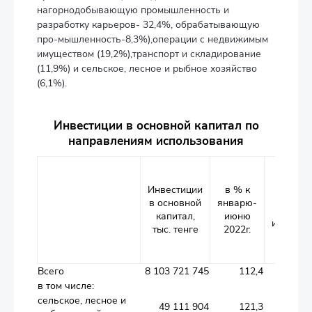
нагорнодобывающую промышленность и
разработку карьеров- 32,4%, обрабатывающую
про-мышленность-8,3%),операции с недвижимым
имуществом (19,2%),транспорт и складирование
(11,9%) и сельское, лесное и рыбное хозяйство
(6,1%).
Инвестиции в основной капитал по
направлениям использования
Удельн
вес в
Инвестиции
в % к
обще
в основной
январю-
объем
капитал,
июню
инвести
тыс. тенге
2022г.
в
процен
Всего
8 103 721 745
112,4
в том числе:
сельское, лесное и
49 111 904
121,3