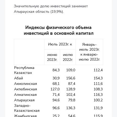
Значительную долю инвестиций занимает
Атырауская область (19,9%).
Индексы физического объема
инвестиций в основной капитал
Июль 2023г. к
Январь-
июль 2023г.
к январю-
июню
июлю
июлю 2022г.
2023г.
2022г.
Республика
84,3
109,0
112,4
Казахстан
Абай
30,9
156,6
154,3
Акмолинская
68,1
87,4
111,6
Актюбинская
127,0
128,9
108,3
Алматинская
71,4
102,4
116,3
Атырауская
94,6
79,8
100,2
Западно-
96,6
136,3
131,9
Казахстанская
Жамбылская
25,2
54,6
115,9