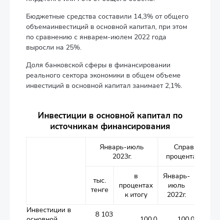
Бюджетные средства составили 14,3% от общего
объемаинвестиций в основной капитал, при этом
по сравнению с январем-июлем 2022 года
выросли на 25%.
Доля банковской сферы в финансировании
реального сектора экономики в общем объеме
инвестиций в основной капитал занимает 2,1%.
Инвестиции в основной капитал по
источникам финансирования
Январь-июль
Справочно: в
2023г.
процентах к ито
в
Январь-
Январ
тыс.
процентах
июль
июл
тенге
к итогу
2022г.
2021г
Инвестиции в
8 103
основной
100,0
100,0
1