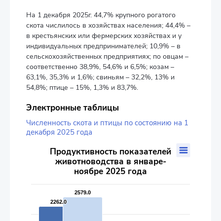
На 1 декабря 2025г. 44,7% крупного рогатого
скота числилось в хозяйствах населения; 44,4% –
в крестьянских или фермерских хозяйствах и у
индивидуальных предпринимателей; 10,9% – в
сельскохозяйственных предприятиях; по овцам –
соответственно 38,9%, 54,6% и 6,5%; козам –
63,1%, 35,3% и 1,6%; свиньям – 32,2%, 13% и
54,8%; птице – 15%, 1,3% и 83,7%.
Электронные таблицы
Численность скота и птицы по состоянию на 1
декабря 2025 года
Продуктивность показателей животноводства в январе-но
Продуктивность показателей
животноводства в январе-
Bar chart with 2 data series.
ноябре 2025 года
The chart has 1 X axis displaying categories.
The chart has 2 Y axes displaying values, and values.
2579.0
2579.0
2262.0
2262.0