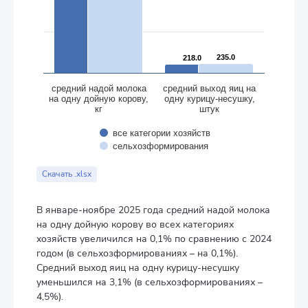
235.0
235.0
218.0
218.0
cредний надой молока
cредний выход яиц на
на одну дойную корову,
одну курицу-несушку,
кг
штук
все категории хозяйств
сельхозформирования
End of interactive chart.
Скачать .xlsx
В январе-ноябре 2025 года средний надой молока
на одну дойную корову во всех категориях
хозяйств увеличился на 0,1% по сравнению с 2024
годом (в сельхозформированиях – на 0,1%).
Средний выход яиц на одну курицу-несушку
уменьшился на 3,1% (в сельхозформированиях –
4,5%).