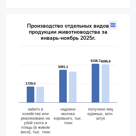
Производство отдельных видов продукции животноводства
Производство отдельных видов
продукции животноводства за
Bar chart with 2 data series.
январь-ноябрь 2025г.
The chart has 1 X axis displaying categories.
The chart has 1 Y axis displaying values. Data ranges from 167
4156.7
4156.7
4096.9
4096.9
3491.1
3491.1
1729.0
1729.0
забито в
надоено
получено яиц
хозяйстве или
молока
куриных, млн.
реализовано на
коровьего, тыс.
штук
убой скота и
тонн
птицы (в живом
весе), тыс. тонн