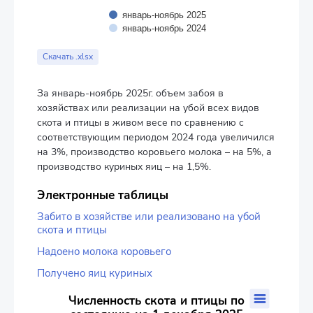
январь-ноябрь 2025
январь-ноябрь 2024
End of interactive chart.
Скачать .xlsx
За январь-ноябрь 2025г. объем забоя в
хозяйствах или реализации на убой всех видов
скота и птицы в живом весе по сравнению с
соответствующим периодом 2024 года увеличился
на 3%, производство коровьего молока – на 5%, а
производство куриных яиц – на 1,5%.
Электронные таблицы
Забито в хозяйстве или реализовано на убой
скота и птицы
Надоено молока коровьего
Получено яиц куриных
Численность скота и птицы по состоянию на 1 декабря 202
Численность скота и птицы по