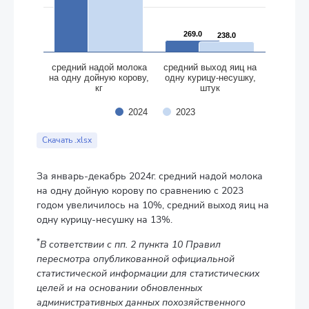
269.0
269.0
238.0
238.0
cредний надой молока
cредний выход яиц на
на одну дойную корову,
одну курицу-несушку,
кг
штук
2024
2023
End of interactive chart.
Скачать .xlsx
За январь-декабрь 2024г. средний надой молока
на одну дойную корову по сравнению с 2023
годом увеличилось на 10%, средний выход яиц на
одну курицу-несушку на 13%.
*
В сответствии с пп. 2 пункта 10 Правил
пересмотра опубликованной официальной
статистической информации для статистических
целей и на основании обновленных
административных данных похозяйственного