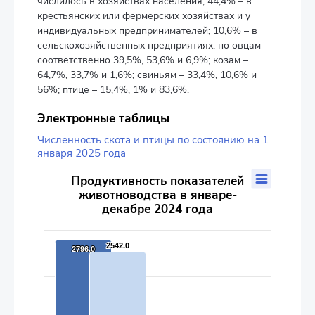
числилось в хозяйствах населения; 44,4% – в
крестьянских или фермерских хозяйствах и у
индивидуальных предпринимателей; 10,6% – в
сельскохозяйственных предприятиях; по овцам –
соответственно 39,5%, 53,6% и 6,9%; козам –
64,7%, 33,7% и 1,6%; свиньям – 33,4%, 10,6% и
56%; птице – 15,4%, 1% и 83,6%.
Электронные таблицы
Численность скота и птицы по состоянию на 1
января 2025 года
Продуктивность показателей животноводства в январе-де
Продуктивность показателей
животноводства в январе-
Bar chart with 2 data series.
декабре 2024 года
The chart has 1 X axis displaying categories.
The chart has 2 Y axes displaying values, and values.
2542.0
2542.0
2796.0
2796.0