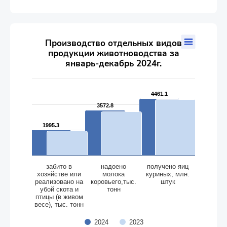
Производство отдельных видов продукции животноводства
Производство отдельных видов
продукции животноводства за
Bar chart with 2 data series.
январь-декабрь 2024г.
The chart has 1 X axis displaying categories.
The chart has 2 Y axes displaying values, and values.
4461.1
4461.1
3572.8
3572.8
1995.3
1995.3
забито в
надоено
получено яиц
хозяйстве или
молока
куриных, млн.
реализовано на
коровьего,тыс.
штук
убой скота и
тонн
птицы (в живом
весе), тыс. тонн
2024
2023