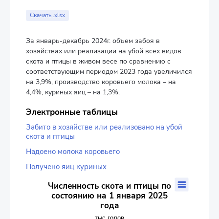
End of interactive chart.
Скачать .xlsx
За январь-декабрь 2024г. объем забоя в
хозяйствах или реализации на убой всех видов
скота и птицы в живом весе по сравнению с
соответствующим периодом 2023 года увеличился
на 3,9%, производство коровьего молока – на
4,4%, куриных яиц – на 1,3%.
Электронные таблицы
Забито в хозяйстве или реализовано на убой
скота и птицы
Надоено молока коровьего
Получено яиц куриных
Численность скота и птицы по состоянию на 1 января 2025
Численность скота и птицы по
состоянию на 1 января 2025
Bar chart with 2 data series.
года
тыс.голов
The chart has 1 X axis displaying categories.
тыс.голов