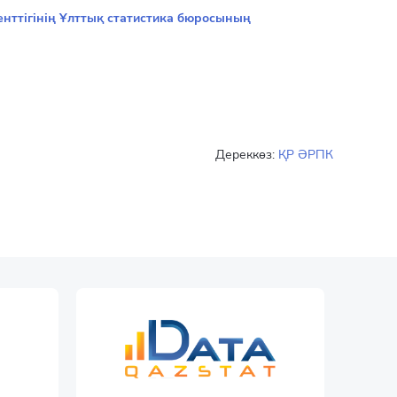
нттігінің Ұлттық статистика бюросының
Дереккөз:
ҚР ӘРПК