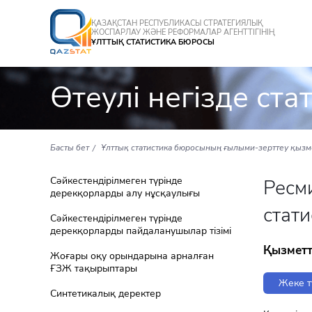
ҚАЗАҚСТАН РЕСПУБЛИКАСЫ СТРАТЕГИЯЛЫҚ
ЖОСПАРЛАУ ЖӘНЕ РЕФОРМАЛАР АГЕНТТІГІНІҢ
ҰЛТТЫҚ СТАТИСТИКА БЮРОСЫ
Өтеулі негізде ст
Басты бет
Ұлттық статистика бюросының ғылыми-зерттеу қызм
Сәйкестендірілмеген түрінде
Ресми
дерекқорларды алу нұсқаулығы
стат
Сәйкестендірілмеген түрінде
дерекқорларды пайдаланушылар тізімі
Қызметт
Жоғары оқу орындарына арналған
ҒЗЖ тақырыптары
Жеке т
Синтетикалық деректер