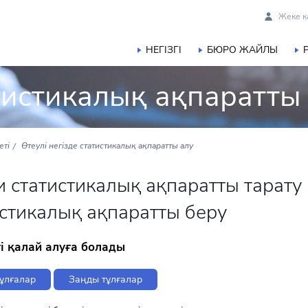
Жеке к
НЕГІЗГІ
БЮРО ЖАЙЛЫ
атистикалық ақпаратты
еті
Өтеулі негізде статистикалық ақпаратты алу
 статистикалық ақпаратты тарату 
истикалық ақпаратты беру
і қалай алуға болады
ұлғалар
Заңды тұлғалар