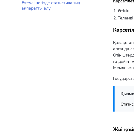
Көрсетілет
Өтеулі негізде статистикалық
ақпаратты алу
Өтініш.
Төлемді
Көрсетіл
Қазақстан
алғанда са
Өтініштерд
ға дейін т
Мемлекетт
Государст
Қызме
Статис
Жиі қой