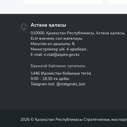
Астана қаласы
010000, Қазақстан Республикасы, Астана қаласы,
Есіл өзенінің сол жағалауы,
Мәңгілік ел даңғылы, 8,
Министрліктер үйі, 4 кіреберіс,
E-mail:
e.stat@aspire.gov.kz
Бірыңғай байланыс орталығы
1446
(Қазақстан бойынша тегін)
9:00 - 18:30-ға дейін:
Telegram-bot: @statgovkz_bot
2026 © Қазақстан Республикасы Стратегиялық жоспарла