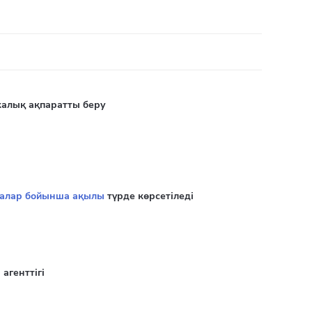
калық ақпаратты беру
ғалар бойынша ақылы
түрде көрсетіледі
агенттігі