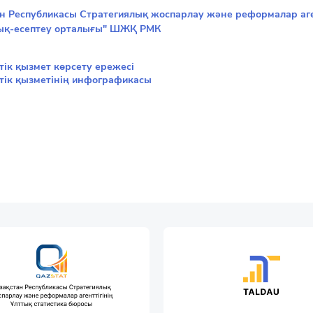
н Республикасы Стратегиялық жоспарлау және реформалар аге
ық-есептеу орталығы" ШЖҚ РМК
ік қызмет көрсету ережесі
тік қызметінің инфографикасы