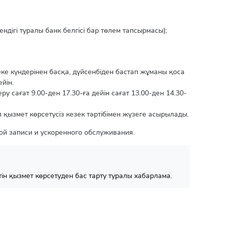
ендігі туралы банк белгісі бар төлем тапсырмасы);
е күндерінен басқа, дүйсенбіден бастап жұманы қоса
ейін.
у сағат 9.00-ден 17.30-ға дейін сағат 13.00-ден 14.30-
қызмет көрсетусіз кезек тәртібімен жүзеге асырылады.
ой записи и ускоренного обслуживания.
тін қызмет көрсетуден бас тарту туралы хабарлама.