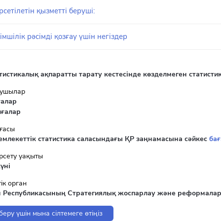
рсетілетін қызметті беруші:
імшілік рәсімді қозғау үшін негіздер
тистикалық ақпаратты тарату кестесінде көзделмеген статисти
лушылар
ғалар
лғалар
ғасы
емлекеттік статистика саласындағы ҚР заңнамасына сәйкес
ба
рсету уақыты
үні
ік орган
н Республикасының Стратегиялық жоспарлау және реформалар 
беру үшін мына сілтемеге өтіңіз