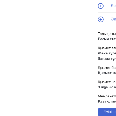
Кө
Әк
Толық аты
Ресми ста
Қызмет а
Жеке тұл
Заңды тұ
Қызмет ба
Қызмет м
Қызмет кө
9 жұмыс к
Мемлекетт
Қазақста
Өтініш 