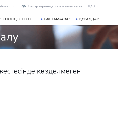
абинет
Нашар көретіндерге арналған нұсқа
ҚАЗ
РЕСПОНДЕНТТЕРГЕ
БАСТАМАЛАР
ҚҰРАЛДАР
 алу
кестесінде көзделмеген