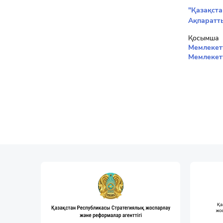
"Қазақста
Ақпаратт
Қосымша
Мемлекетт
Мемлекет