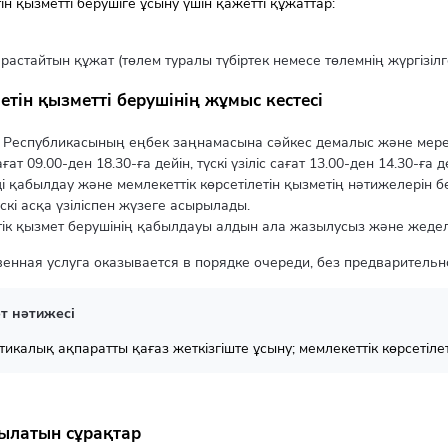
ін қызметті берушіге ұсыну үшін қажетті құжаттар:
 растайтын құжат (төлем туралы түбіртек немесе төлемнің жүргізілг
етін қызметті берушінің жұмыс кестесі
 Республикасының еңбек заңнамасына сәйкес демалыс және мерек
ғат 09.00-ден 18.30-ға дейін, түскі үзіліс сағат 13.00-ден 14.30-ға д
і қабылдау және мемлекеттік көрсетілетін қызметің нәтижелерін бер
үскі асқа үзіліспен жүзеге асырылады.
ік қызмет берушінің қабылдауы алдын ала жазылусыз және жедел 
венная услуга оказывается в порядке очереди, без предварительн
т нәтижесі
тикалық ақпаратты қағаз жеткізгіште ұсыну; мемлекеттік көрсетіле
ылатын сұрақтар