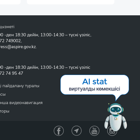
қызметі
 -ден 18:30 дейін, 13:00-14:30 – түскі үзіліс,
72 749002
,
ress@aspire.gov.kz
.
 -ден 18:30 дейін, 13:00-14:30 – түскі үзіліс
72 74 95 47
і пайдалану туралы
асы
нша видеонавигация
торы