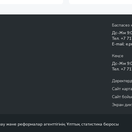
Баспасөз 
Дс-Жм 9:00
Тел.
+7 71
E-mail:
e.p
Кеңсе
Дс-Жм 9:00
Тел.
+7 71
Деректерд
Сайт карт
Сайт бойы
Экран дик
у және реформалар агенттігінің Ұлттық статистика бюросы