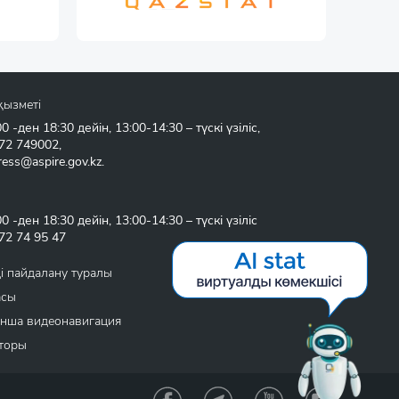
қызметі
 -ден 18:30 дейін, 13:00-14:30 – түскі үзіліс,
72 749002
,
ress@aspire.gov.kz
.
 -ден 18:30 дейін, 13:00-14:30 – түскі үзіліс
72 74 95 47
і пайдалану туралы
асы
нша видеонавигация
торы