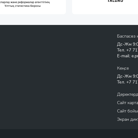
Баспасөз 
Дс-Жм 9:00
Тел.
+7 71
E-mail:
e.p
Кеңсе
Дс-Жм 9:00
Тел.
+7 71
Деректерд
Сайт карт
Сайт бойы
Экран дик