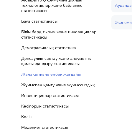
Ақпараттық-коммуникациялық
Ауданда
технологиялар және байланыс
статистикасы
Баға статистикасы
Экономи
Білім беру, ғылым және инновациялар
статистикасы
Демографиялық статистика
Денсаулық сақтау және әлеуметтік
қамсыздандыру статистикасы
Жалақы және еңбек жағдайы
Жұмыспен қамту және жұмыссыздық
Инвестициялар статистикасы
Кәсіпорын статистикасы
Көлік
Мәдениет статистикасы