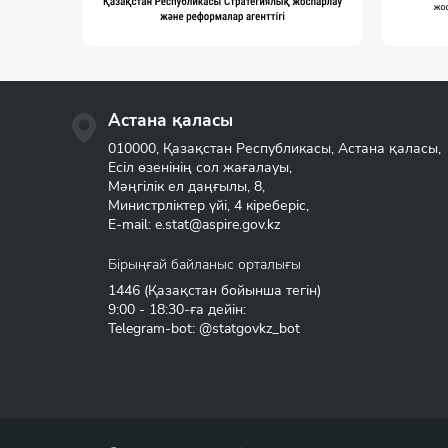
Астана қаласы
010000, Қазақстан Республикасы, Астана қаласы,
Есіл өзенінің сол жағалауы,
Мәңгілік ел даңғылы, 8,
Министрліктер үйі, 4 кіреберіс,
E-mail:
e.stat@aspire.gov.kz
Бірыңғай байланыс орталығы
1446
(Қазақстан бойынша тегін)
9:00 - 18:30-ға дейін:
Telegram-bot: @statgovkz_bot