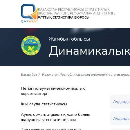
ҚАЗАҚСТАН РЕСПУБЛИКАСЫ СТРАТЕГИЯЛЫҚ
ЖОСПАРЛАУ ЖӘНЕ РЕФОРМАЛАР АГЕНТТІГІНІҢ
ҰЛТТЫҚ СТАТИСТИКА БЮРОСЫ
Жамбыл облысы
Динамикалық
Басты бет
Қазақстан Республикасының өңірлерінің статистика
Негізгі әлеуметтік-экономикалық
көрсеткіштері
Ауданда
Ішкі сауда статистикасы
Ауыл, орман, аңшылық және балық
Ауданда
шаруашылығы статистикасы