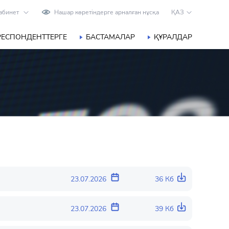
абинет
Нашар көретіндерге арналған нұсқа
ҚАЗ
РЕСПОНДЕНТТЕРГЕ
БАСТАМАЛАР
ҚҰРАЛДАР
23.07.2026
36 Кб
23.07.2026
39 Кб