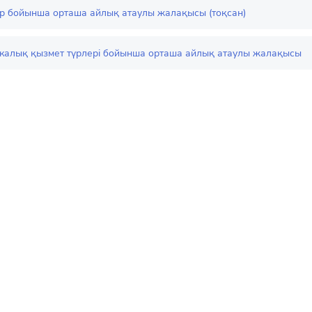
р бойынша орташа айлық атаулы жалақысы (тоқсан)
калық қызмет түрлері бойынша орташа айлық атаулы жалақысы