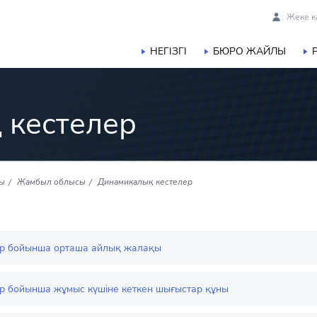
Жеке к
НЕГІЗГІ
БЮРО ЖАЙЛЫ
 кестелер
сы
Жамбыл облысы
Динамикалық кестелер
р бойынша орташа айлық жалақы
р бойынша жұмыс күшіне кеткен шығыстар құны