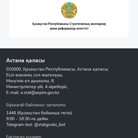
Астана қаласы
010000, Қазақстан Республикасы, Астана қаласы,
Есіл өзенінің сол жағалауы,
Мәңгілік ел даңғылы, 8,
Министрліктер үйі, 4 кіреберіс,
E-mail:
e.stat@aspire.gov.kz
Бірыңғай байланыс орталығы
1446
(Қазақстан бойынша тегін)
9:00 - 18:30-ға дейін:
Telegram-bot: @statgovkz_bot
Баспасөз қызметі