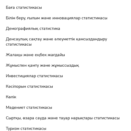
Баға статистикасы
Білім беру, ғылым және инновациялар статистикасы
Демографиялық статистика
Денсаулық сақтау және әлеуметтік қамсыздандыру
статистикасы
Жалақы және еңбек жағдайы
Жұмыспен қамту және жұмыссыздық
Инвестициялар статистикасы
Кәсіпорын статистикасы
Көлік
Мәдениет статистикасы
Сыртқы, өзара сауда және тауар нарықтары статистикасы
Туризм статистикасы