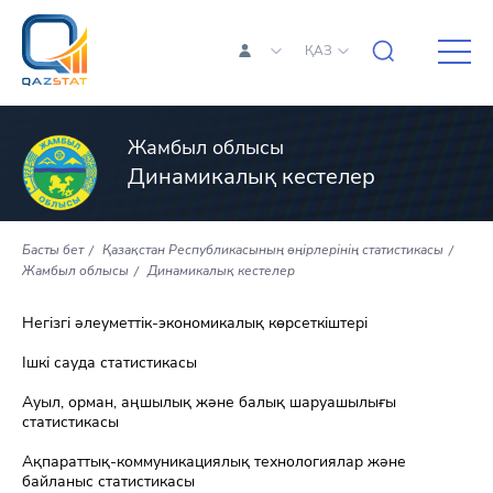
ҚАЗ
Жамбыл облысы
Динамикалық кестелер
Басты бет
Қазақстан Республикасының өңірлерінің статистикасы
Жамбыл облысы
Динамикалық кестелер
Негізгі әлеуметтік-экономикалық көрсеткіштері
Ішкі сауда статистикасы
Ауыл, орман, аңшылық және балық шаруашылығы
статистикасы
Ақпараттық-коммуникациялық технологиялар және
байланыс статистикасы