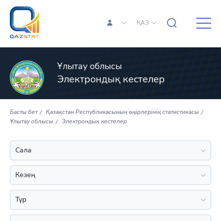
ҚАЗ
Ұлытау облысы
Электрондық кестелер
Басты бет
Қазақстан Республикасының өңірлерінің статистикасы
Ұлытау облысы
Электрондық кестелер