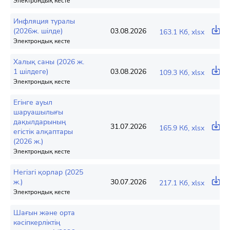
Электрондық кесте
Инфляция туралы
(2026ж. шілде)
03.08.2026
163.1 Кб, xlsx
Электрондық кесте
Халық саны (2026 ж.
1 шілдеге)
03.08.2026
109.3 Кб, xlsx
Электрондық кесте
Егінге ауыл
шаруашылығы
дақылдарының
31.07.2026
165.9 Кб, xlsx
егістік алқаптары
(2026 ж.)
Электрондық кесте
Негізгі қорлар (2025
ж.)
30.07.2026
217.1 Кб, xlsx
Электрондық кесте
Шағын және орта
кәсіпкерліктің