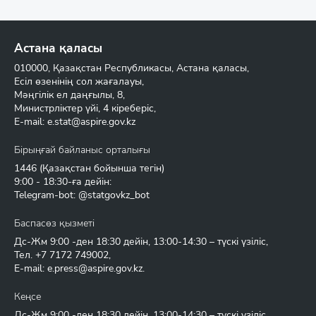
Астана қаласы
010000, Қазақстан Республикасы, Астана қаласы,
Есіл өзенінің сол жағалауы,
Мәңгілік ел даңғылы, 8,
Министрліктер үйі, 4 кіреберіс,
E-mail:
e.stat@aspire.gov.kz
Бірыңғай байланыс орталығы
1446
(Қазақстан бойынша тегін)
9:00 - 18:30-ға дейін:
Telegram-bot: @statgovkz_bot
Баспасөз қызметі
Дс-Жм 9:00 -ден 18:30 дейін, 13:00-14:30 – түскі үзіліс,
Тел.
+7 7172 749002
,
E-mail:
e.press@aspire.gov.kz
.
Кеңсе
Дс-Жм 9:00 -ден 18:30 дейін, 13:00-14:30 – түскі үзіліс