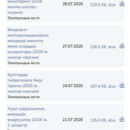
мониторингі (2026
28.07.2026
129.5 Кб, xlsx
жылғы қаңтар-
наурыз)
Электрондық кесте
Өнеркәсіп
кәсіпорындарындағы
өнімдерді жөнелту
және олардың
27.07.2026
126.5 Кб, xlsx
қалдықтары (2026 ж.
қаңтар-маусым)
Электрондық кесте
Қуаттарды
пайдалануға беру
туралы (2026 ж.
24.07.2026
107.4 Кб, xlsx
қаңтар-маусым)
Электрондық кесте
Ауыл шаруашылық
өнімдерін
өндірушілер (2026 ж.
21.07.2026
135.5 Кб, xlsx
1 шілдеге)