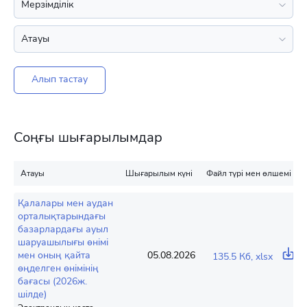
Алып тастау
Соңғы шығарылымдар
Атауы
Шығарылым күні
Файл түрі мен өлшемі
Қалалары мен аудан
орталықтарындағы
базарлардағы ауыл
шаруашылығы өнімі
мен оның қайта
05.08.2026
135.5 Кб, xlsx
өңделген өнімінің
бағасы (2026ж.
шілде)