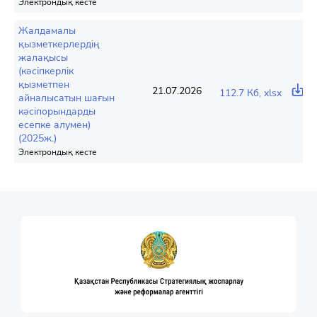
Электрондық кесте
Жалдамалы
қызметкерлердің
жалақысы
(кәсіпкерлік
қызметпен
21.07.2026
112.7 Кб, xlsx
айналысатын шағын
кәсіпорындарды
есепке алумен)
(2025ж.)
Электрондық кесте