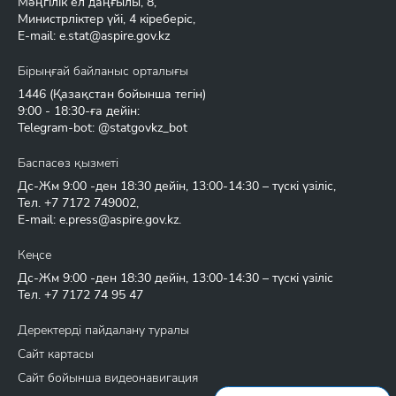
Мәңгілік ел даңғылы, 8,
Министрліктер үйі, 4 кіреберіс,
E-mail:
e.stat@aspire.gov.kz
Бірыңғай байланыс орталығы
1446
(Қазақстан бойынша тегін)
9:00 - 18:30-ға дейін:
Telegram-bot: @statgovkz_bot
Баспасөз қызметі
Дс-Жм 9:00 -ден 18:30 дейін, 13:00-14:30 – түскі үзіліс,
Тел.
+7 7172 749002
,
E-mail:
e.press@aspire.gov.kz
.
Кеңсе
Дс-Жм 9:00 -ден 18:30 дейін, 13:00-14:30 – түскі үзіліс
Тел.
+7 7172 74 95 47
Деректерді пайдалану туралы
Сайт картасы
Сайт бойынша видеонавигация