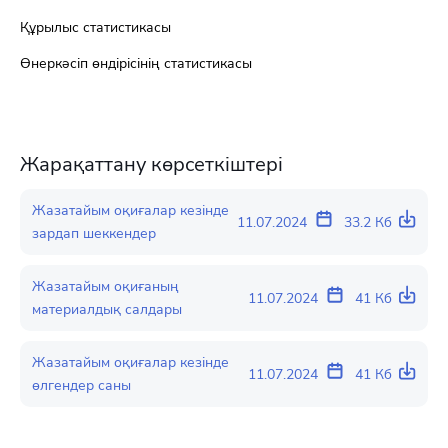
Құрылыс статистикасы
Өнеркәсіп өндірісінің статистикасы
Жарақаттану көрсеткіштері
Жазатайым оқиғалар кезінде
11.07.2024
33.2 Кб
зардап шеккендер
Жазатайым оқиғаның
11.07.2024
41 Кб
материалдық салдары
Жазатайым оқиғалар кезінде
11.07.2024
41 Кб
өлгендер саны