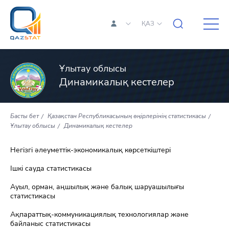
ҚАЗ
Ұлытау облысы
Динамикалық кестелер
Басты бет
Қазақстан Республикасының өңірлерінің статистикасы
Ұлытау облысы
Динамикалық кестелер
Негізгі әлеуметтік-экономикалық көрсеткіштері
Ішкі сауда статистикасы
Ауыл, орман, аңшылық және балық шаруашылығы
статистикасы
Ақпараттық-коммуникациялық технологиялар және
байланыс статистикасы