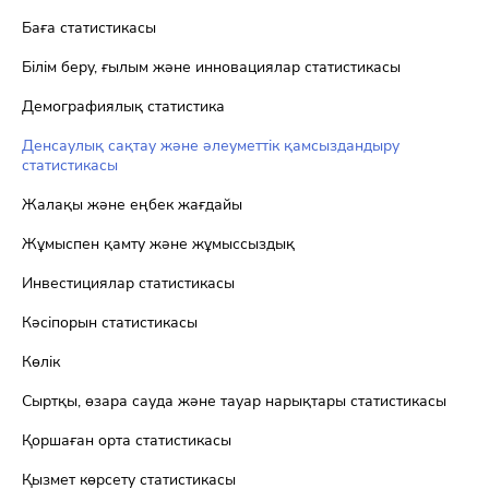
Баға статистикасы
Білім беру, ғылым және инновациялар статистикасы
Демографиялық статистика
Денсаулық сақтау және әлеуметтік қамсыздандыру
статистикасы
Жалақы және еңбек жағдайы
Жұмыспен қамту және жұмыссыздық
Инвестициялар статистикасы
Кәсіпорын статистикасы
Көлік
Сыртқы, өзара сауда және тауар нарықтары статистикасы
Қоршаған орта статистикасы
Қызмет көрсету статистикасы