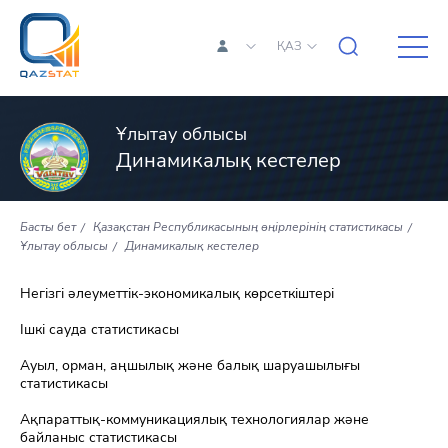
ҚАЗ
Ұлытау облысы
Динамикалық кестелер
Басты бет
Қазақстан Республикасының өңірлерінің статистикасы
Ұлытау облысы
Динамикалық кестелер
Негізгі әлеуметтік-экономикалық көрсеткіштері
Ішкі сауда статистикасы
Ауыл, орман, аңшылық және балық шаруашылығы
статистикасы
Ақпараттық-коммуникациялық технологиялар және
байланыс статистикасы