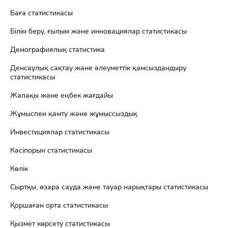
Баға статистикасы
Білім беру, ғылым және инновациялар статистикасы
Демографиялық статистика
Денсаулық сақтау және әлеуметтік қамсыздандыру
статистикасы
Жалақы және еңбек жағдайы
Жұмыспен қамту және жұмыссыздық
Инвестициялар статистикасы
Кәсіпорын статистикасы
Көлік
Сыртқы, өзара сауда және тауар нарықтары статистикасы
Қоршаған орта статистикасы
Қызмет көрсету статистикасы