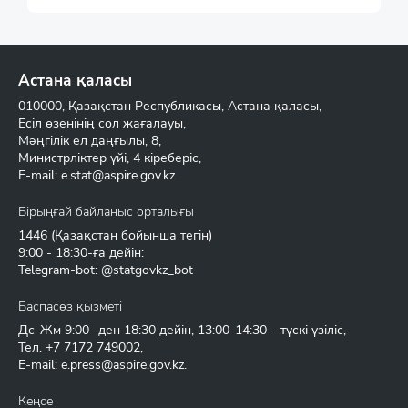
Астана қаласы
010000, Қазақстан Республикасы, Астана қаласы,
Есіл өзенінің сол жағалауы,
Мәңгілік ел даңғылы, 8,
Министрліктер үйі, 4 кіреберіс,
E-mail:
e.stat@aspire.gov.kz
Бірыңғай байланыс орталығы
1446
(Қазақстан бойынша тегін)
9:00 - 18:30-ға дейін:
Telegram-bot: @statgovkz_bot
Баспасөз қызметі
Дс-Жм 9:00 -ден 18:30 дейін, 13:00-14:30 – түскі үзіліс,
Тел.
+7 7172 749002
,
E-mail:
e.press@aspire.gov.kz
.
Кеңсе