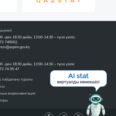
қызметі
 -ден 18:30 дейін, 13:00-14:30 – түскі үзіліс,
72 749002
,
ress@aspire.gov.kz
.
 -ден 18:30 дейін, 13:00-14:30 – түскі үзіліс
72 74 95 47
і пайдалану туралы
асы
нша видеонавигация
торы