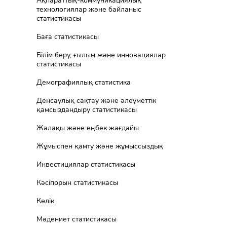
Ақпараттық-коммуникациялық
технологиялар және байланыс
статистикасы
Баға статистикасы
Білім беру, ғылым және инновациялар
статистикасы
Демографиялық статистика
Денсаулық сақтау және әлеуметтік
қамсыздандыру статистикасы
Жалақы және еңбек жағдайы
Жұмыспен қамту және жұмыссыздық
Инвестициялар статистикасы
Кәсіпорын статистикасы
Көлік
Мәдениет статистикасы