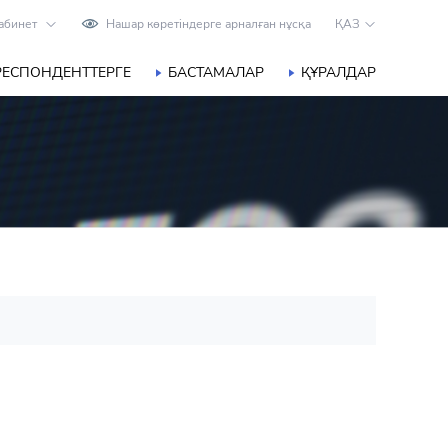
абинет
Нашар көретіндерге арналған нұсқа
ҚАЗ
РЕСПОНДЕНТТЕРГЕ
БАСТАМАЛАР
ҚҰРАЛДАР