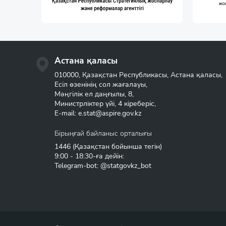
Астана қаласы
010000, Қазақстан Республикасы, Астана қаласы,
Есіл өзенінің сол жағалауы,
Мәңгілік ел даңғылы, 8,
Министрліктер үйі, 4 кіреберіс,
E-mail:
e.stat@aspire.gov.kz
Бірыңғай байланыс орталығы
1446
(Қазақстан бойынша тегін)
9:00 - 18:30-ға дейін:
Telegram-bot: @statgovkz_bot