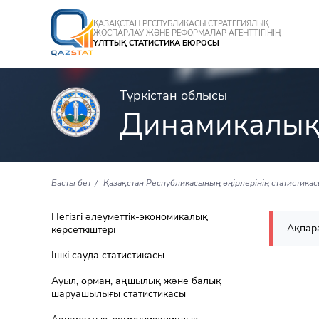
ҚАЗАҚСТАН РЕСПУБЛИКАСЫ СТРАТЕГИЯЛЫҚ
ЖОСПАРЛАУ ЖӘНЕ РЕФОРМАЛАР АГЕНТТІГІНІҢ
ҰЛТТЫҚ СТАТИСТИКА БЮРОСЫ
Түркістан облысы
Динамикалық
Басты бет
Қазақстан Республикасының өңірлерінің статистика
Негізгі әлеуметтік-экономикалық
Ақпара
көрсеткіштері
Ішкі сауда статистикасы
Ауыл, орман, аңшылық және балық
шаруашылығы статистикасы