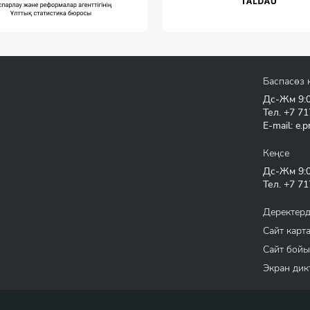
Баспасөз 
Дс-Жм 9:00
Тел.
+7 71
E-mail:
e.p
Кеңсе
Дс-Жм 9:00
Тел.
+7 71
Деректерд
Сайт карт
Сайт бойы
Экран дик