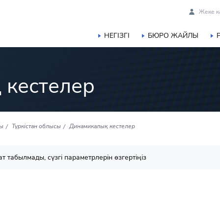
Жеке к
НЕГІЗГІ
БЮРО ЖАЙЛЫ
 кестелер
сы
Түркістан облысы
Динамикалық кестелер
т табылмады, сүзгі параметрлерін өзгертіңіз