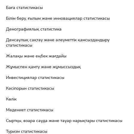
Баға статистикасы
Білім беру, ғылым және инновациялар статистикасы
Демографиялық статистика
Денсаулық сақтау және әлеуметтік қамсыздандыру
статистикасы
Жалақы және еңбек жағдайы
Жұмыспен қамту және жұмыссыздық
Инвестициялар статистикасы
Кәсіпорын статистикасы
Көлік
Мәдениет статистикасы
Сыртқы, өзара сауда және тауар нарықтары статистикасы
Туризм статистикасы