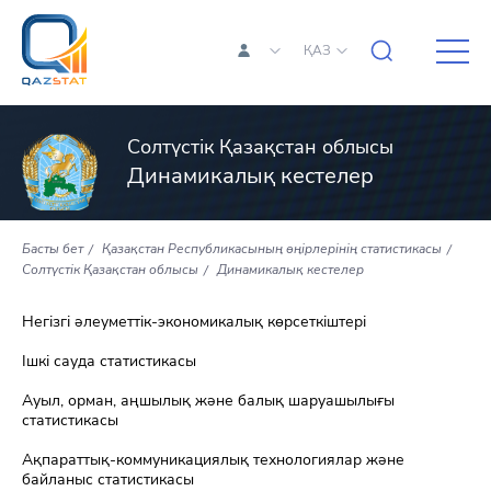
ҚАЗ
Солтүстік Қазақстан облысы
Динамикалық кестелер
Басты бет
Қазақстан Республикасының өңірлерінің статистикасы
Солтүстік Қазақстан облысы
Динамикалық кестелер
Негізгі әлеуметтік-экономикалық көрсеткіштері
Ішкі сауда статистикасы
Ауыл, орман, аңшылық және балық шаруашылығы
статистикасы
Ақпараттық-коммуникациялық технологиялар және
байланыс статистикасы