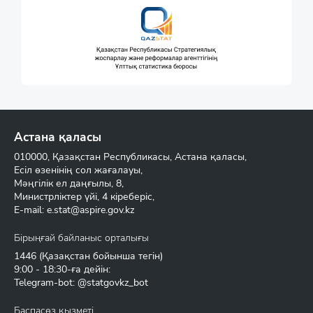
Астана қаласы
010000, Қазақстан Республикасы, Астана қаласы,
Есіл өзенінің сол жағалауы,
Мәңгілік ел даңғылы, 8,
Министрліктер үйі, 4 кіреберіс,
E-mail:
e.stat@aspire.gov.kz
Бірыңғай байланыс орталығы
1446
(Қазақстан бойынша тегін)
9:00 - 18:30-ға дейін:
Telegram-bot: @statgovkz_bot
Баспасөз қызметі