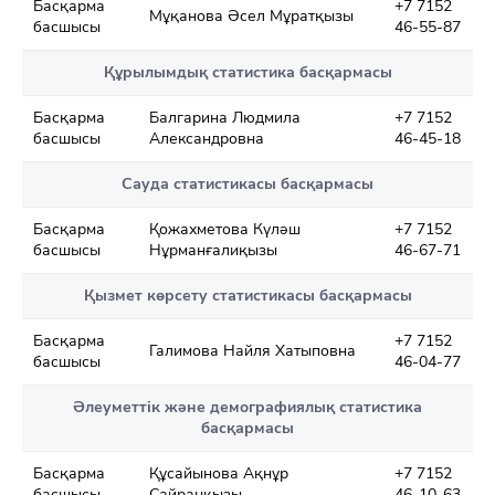
Басқарма
+7 7152
Мұқанова Әсел Мұратқызы
басшысы
46-55-87
Құрылымдық статистика басқармасы
Басқарма
Балгарина Людмила
+7 7152
басшысы
Александровна
46-45-18
Сауда статистикасы басқармасы
Басқарма
Қожахметова Күләш
+7 7152
басшысы
Нұрманғалиқызы
46-67-71
Қызмет көрсету статистикасы басқармасы
Басқарма
+7 7152
Галимова Найля Хатыповна
басшысы
46-04-77
Әлеуметтік және демографиялық статистика
басқармасы
Басқарма
Құсайынова Ақнұр
+7 7152
басшысы
Сайранқызы
46-10-63