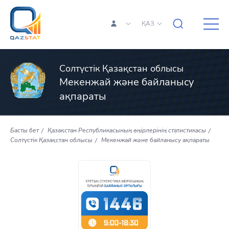
ҚАЗ
Солтүстік Қазақстан облысы
Мекенжай және байланысу
ақпараты
Басты бет
Қазақстан Республикасының өңірлерінің статистикасы
Солтүстік Қазақстан облысы
Мекенжай және байланысу ақпараты