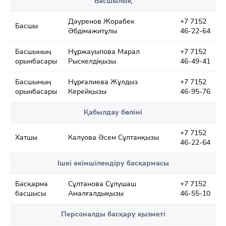
Басшылық
Дәуренов Жорабек
+7 7152
Басшы
Әбдімажитұлы
46-22-64
Басшының
Нұржауыпова Марал
+7 7152
орынбасары
Рыскелдіқызы
46-49-41
Басшының
Нұрғалиева Жұлдыз
+7 7152
орынбасары
Керейқызы
46-95-76
Қабылдау бөлімі
+7 7152
Хатшы
Калуова Әсем Сұлтанқызы
46-22-64
Ішкі әкімшілендіру басқармасы
Басқарма
Сұлтанова Сұлушаш
+7 7152
басшысы
Амалғалдықызы
46-55-10
Персоналды басқару қызметі