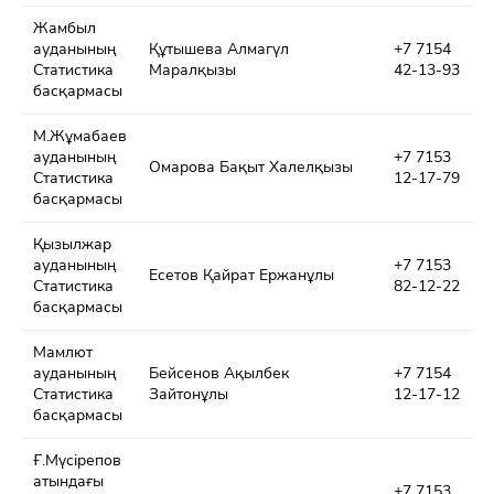
Жамбыл
ауданының
Құтышева Алмагүл
+7 7154
Статистика
Маралқызы
42-13-93
басқармасы
М.Жұмабаев
ауданының
+7 7153
Омарова Бақыт Халелқызы
Статистика
12-17-79
басқармасы
Қызылжар
ауданының
+7 7153
Есетов Қайрат Ержанұлы
Статистика
82-12-22
басқармасы
Мамлют
ауданының
Бейсенов Ақылбек
+7 7154
Статистика
Зайтонұлы
12-17-12
басқармасы
Ғ.Мүсірепов
атындағы
+7 7153