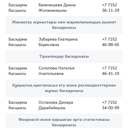
Басқарма
Бекенешева Диана
+7 7152
басшысы
Жоламанқызы
36-11-29
Жинақтау жұмыстары мен жарияланымдық қызмет
басқармасы
Басқарма
Зубарева Екатерина
+7 7152
басшысы
Борисовна
46-88-65
Тіркелімдер басқармасы
Басқарма
Солопова Наталья
+7 7152
басшысы
Анатольевна
46-41-19
Құқықтық қамтамасыз ету және респонденттермен
жұмыс басқармасы
Басқарма
Оспанова Динара
+7 7152
басшысы
Дарабайқызы
34-00-99
Өнеркәсіп және қоршаған орта статистикасы
басқармасы