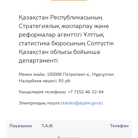
Қазақстан Республикасының
Стратегиялық жоспарлау және
реформалар агенттігі Ұлттық
статистика бюросының Солтүстік
Қазақстан облысы бойынша
департаменті
Мекен жайы: 150008 Петропавл қ., Нұрсұлтан
Назарбаев көшесі, 83 үйі
Канцелярия телефоны: +7 7152 46-22-64
Электрондық пошта:
statsko@aspire.gov.kz
Лауазымы
Т.А.Ә.
Телефон