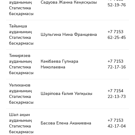
ауданының
Сәдуова Жанна Кеңесқызы
52-19-76
Статистика
басқармасы
Тайынша
ауданының
+7 7153
Шульгина Нина Францевна
Статистика
62-25-45
басқармасы
Тимирязев
ауданының
Кәкібаева Гүлнара
+7 7153
Статистика
Николаевна
72-17-16
басқармасы
Уәлиханов
ауданының
+7 7154
Шәріпова Ғалия Уәпқызы
Статистика
22-13-73
басқармасы
Шал ақын
ауданының
+7 7153
Басова Елена Акакиевна
Статистика
42-17-04
басқармасы