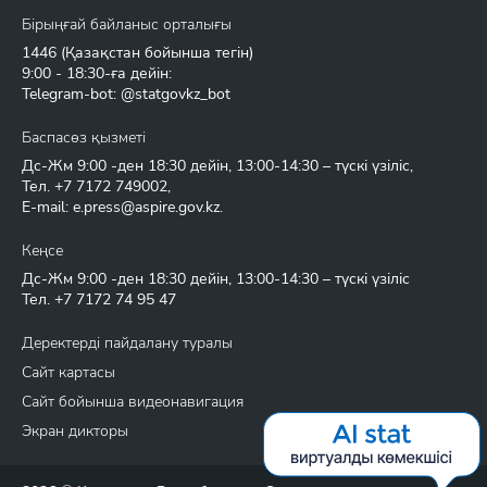
Бірыңғай байланыс орталығы
1446
(Қазақстан бойынша тегін)
9:00 - 18:30-ға дейін:
Telegram-bot: @statgovkz_bot
Баспасөз қызметі
Дс-Жм 9:00 -ден 18:30 дейін, 13:00-14:30 – түскі үзіліс,
Тел.
+7 7172 749002
,
E-mail:
e.press@aspire.gov.kz
.
Кеңсе
Дс-Жм 9:00 -ден 18:30 дейін, 13:00-14:30 – түскі үзіліс
Тел.
+7 7172 74 95 47
Деректерді пайдалану туралы
Сайт картасы
Сайт бойынша видеонавигация
Экран дикторы