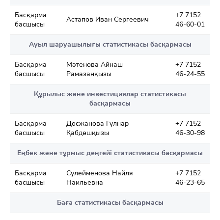
Басқарма
+7 7152
Астапов Иван Сергеевич
басшысы
46-60-01
Ауыл шаруашылығы статистикасы басқармасы
Басқарма
Мәтенова Айнаш
+7 7152
басшысы
Рамазанқызы
46-24-55
Құрылыс және инвестициялар статистикасы
басқармасы
Басқарма
Досжанова Гүлнар
+7 7152
басшысы
Қабдөшқызы
46-30-98
Еңбек және тұрмыс деңгейі статистикасы басқармасы
Басқарма
Сулейменова Найля
+7 7152
басшысы
Наильевна
46-23-65
Баға статистикасы басқармасы