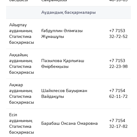
Аудандық басқармалары
Айыртау
ауданының
Ғабдуллин Әлімғазы
+7 7153
Статистика
Жұмашұлы
32-72-52
басқармасы
Аққайың
ауданының
Пазылова Қарлығаш
+7 7153
Статистика
Өмірбекқызы
22-23-98
басқармасы
Ақжар
ауданының
Шайхлесов Бауыржан
+7 7154
Статистика
Вайдақұлы
62-11-72
басқармасы
Есіл
ауданының
+7 7154
Барабаш Оксана Омаровна
Статистика
32-17-82
басқармасы