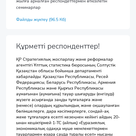
жылға арналған респондеттермен өткізілетін
семинарлар
Файлды жүктеу (96.5 Кб)
Құрметті респонденттер!
ҚР Стратегиялық жоспарлау және реформалар
агенттігі Ұлттық статистика бюросының Солтүстік
Қазақстан облысы бойынша департаменті
хабарлайды: Қазақстан Республикасы, Ресей
Федерациясы, Беларусь Республикасы, Армения
Республикасы және Қырғыз Республикасы
аумағынан (аумағына) тауар шығаруды (енгізуді)
жүзеге асырғанда заңды тұлғаларға және
(немесе) олардың құрылымдық және оқшауланған
бөлімшелерге, дара кәсіпкерлерге, сондай-ақ
жеке тұлғаларға есепті кезеңнен кейінгі айдың 20-
ынан кешіктірмей 1-ТС (айлық) «Еуразиялық
экономикалық одаққа мүше мемлекеттермен
тауарлармен өзара сауда туралы есеп» нысаны