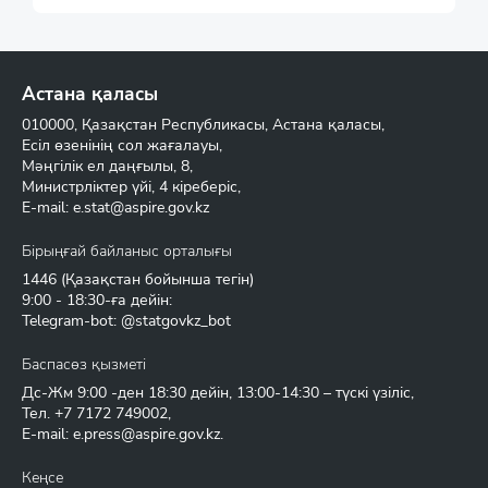
Астана қаласы
010000, Қазақстан Республикасы, Астана қаласы,
Есіл өзенінің сол жағалауы,
Мәңгілік ел даңғылы, 8,
Министрліктер үйі, 4 кіреберіс,
E-mail:
e.stat@aspire.gov.kz
Бірыңғай байланыс орталығы
1446
(Қазақстан бойынша тегін)
9:00 - 18:30-ға дейін:
Telegram-bot: @statgovkz_bot
Баспасөз қызметі
Дс-Жм 9:00 -ден 18:30 дейін, 13:00-14:30 – түскі үзіліс,
Тел.
+7 7172 749002
,
E-mail:
e.press@aspire.gov.kz
.
Кеңсе