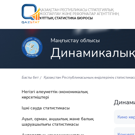
ҚАЗАҚСТАН РЕСПУБЛИКАСЫ СТРАТЕГИЯЛЫҚ
ЖОСПАРЛАУ ЖӘНЕ РЕФОРМАЛАР АГЕНТТІГІНІҢ
ҰЛТТЫҚ СТАТИСТИКА БЮРОСЫ
Маңғыстау облысы
Динамикалық
Басты бет
Қазақстан Республикасының өңірлерінің статистика
Негізгі әлеуметтік-экономикалық
көрсеткіштері
Динами
Ішкі сауда статистикасы
Кино кө
Ауыл, орман, аңшылық және балық
шаруашылығы статистикасы
Концерт