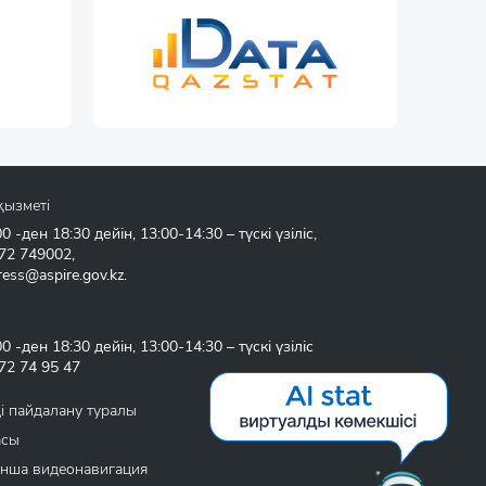
қызметі
 -ден 18:30 дейін, 13:00-14:30 – түскі үзіліс,
72 749002
,
ress@aspire.gov.kz
.
 -ден 18:30 дейін, 13:00-14:30 – түскі үзіліс
72 74 95 47
і пайдалану туралы
асы
нша видеонавигация