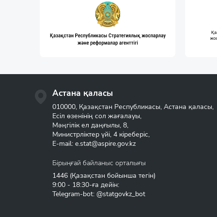
Астана қаласы
010000, Қазақстан Республикасы, Астана қаласы,
Есіл өзенінің сол жағалауы,
Мәңгілік ел даңғылы, 8,
Министрліктер үйі, 4 кіреберіс,
E-mail:
e.stat@aspire.gov.kz
Бірыңғай байланыс орталығы
1446
(Қазақстан бойынша тегін)
9:00 - 18:30-ға дейін:
Telegram-bot: @statgovkz_bot