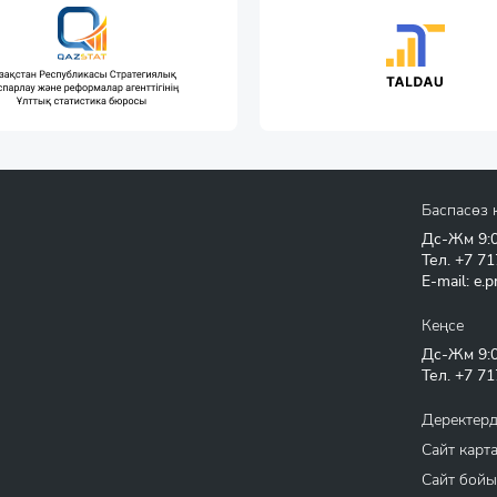
Баспасөз 
Дс-Жм 9:00
Тел.
+7 71
E-mail:
e.p
Кеңсе
Дс-Жм 9:00
Тел.
+7 71
Деректерд
Сайт карт
Сайт бойы