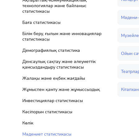
Ақпараттық-коммуникациялық
технологиялар және байланыс
статистикасы
Мәдени-
Баға статистикасы
Білім беру, ғылым және инновациялар
Музейле
статистикасы
Демографиялық статистика
Ойын са
Денсаулық сақтау және әлеуметтік
қамсыздандыру статистикасы
Театрлар
Жалақы және еңбек жағдайы
Кітапхан
Жұмыспен қамту және жұмыссыздық
Инвестициялар статистикасы
Кәсіпорын статистикасы
Көлік
Мәдениет статистикасы