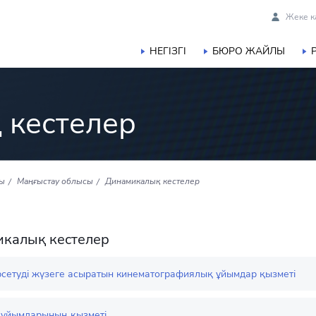
Жеке к
НЕГІЗГІ
БЮРО ЖАЙЛЫ
 кестелер
сы
Маңғыстау облысы
Динамикалық кестелер
калық кестелер
рсетуді жүзеге асыратын кинематографиялық ұйымдар қызметі
 ұйымдарының қызметі