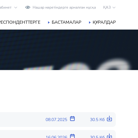
абинет
Нашар көретіндерге арналған нұсқа
ҚАЗ
РЕСПОНДЕНТТЕРГЕ
БАСТАМАЛАР
ҚҰРАЛДАР
08.07.2025
30.5 Кб
16.06.2026
30.5 Кб