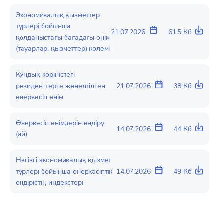
Экономикалық қызметтер
түрлері бойынша
21.07.2026
61.5 Кб
қолданыстағы бағадағы өнім
(тауарлар, қызметтер) көлемі
Құндық көріністегі
резиденттерге жөнелтілген
21.07.2026
38 Кб
өнеркәсіп өнім
Өнеркәсіп өнімдерін өндіру
14.07.2026
44 Кб
(ай)
Негізгі экономикалық қызмет
түрлері бойынша өнеркәсіптік
14.07.2026
49 Кб
өндірістің индекстері