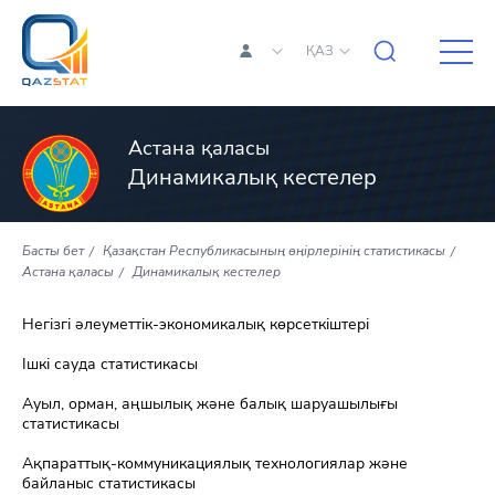
ҚАЗ
Астана қаласы
Динамикалық кестелер
Басты бет
Қазақстан Республикасының өңірлерінің статистикасы
Астана қаласы
Динамикалық кестелер
Негізгі әлеуметтік-экономикалық көрсеткіштері
Ішкі сауда статистикасы
Ауыл, орман, аңшылық және балық шаруашылығы
статистикасы
Ақпараттық-коммуникациялық технологиялар және
байланыс статистикасы