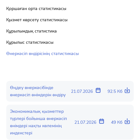
Қоршаған орта статистикасы
Қызмет көрсету статистикасы
Құрылымдық статистика
Құрылыс статистикасы
Өнеркәсіп өндірісінің статистикасы
Өңдеу өнеркәсібінде
21.07.2026
92.5 Кб
өнеркәсіп өнімдерін өндіру
Экономикалық қызметтер
түрлері бойынша өнеркәсіп
21.07.2026
49 Кб
өнімдері нақты көлемінің
индекстері