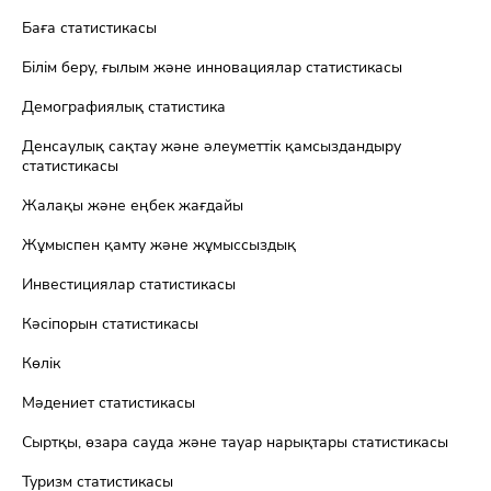
Баға статистикасы
Білім беру, ғылым және инновациялар статистикасы
Демографиялық статистика
Денсаулық сақтау және әлеуметтік қамсыздандыру
статистикасы
Жалақы және еңбек жағдайы
Жұмыспен қамту және жұмыссыздық
Инвестициялар статистикасы
Кәсіпорын статистикасы
Көлік
Мәдениет статистикасы
Сыртқы, өзара сауда және тауар нарықтары статистикасы
Туризм статистикасы