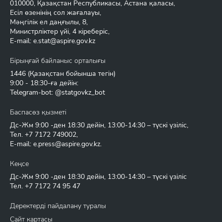
010000, Қазақстан Республикасы, Астана қаласы,
Есіл өзенінің сол жағалауы,
Мәңгілік ел даңғылы, 8,
Министрліктер үйі, 4 кіреберіс,
E-mail:
e.stat@aspire.gov.kz
Бірыңғай байланыс орталығы
1446
(Қазақстан бойынша тегін)
9:00 - 18:30-ға дейін:
Telegram-bot: @statgovkz_bot
Баспасөз қызметі
Дс-Жм 9:00 -ден 18:30 дейін, 13:00-14:30 – түскі үзіліс,
Тел.
+7 7172 749002
,
E-mail:
e.press@aspire.gov.kz
.
Кеңсе
Дс-Жм 9:00 -ден 18:30 дейін, 13:00-14:30 – түскі үзіліс
Тел.
+7 7172 74 95 47
Деректерді пайдалану туралы
Сайт картасы