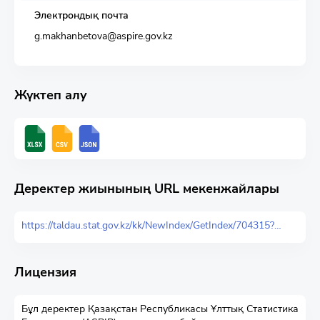
Электрондық почта
g.makhanbetova@aspire.gov.kz
Жүктеп алу
Деректер жиынының URL мекенжайлары
https://taldau.stat.gov.kz/kk/NewIndex/GetIndex/704315?keyword=
Лицензия
Бұл деректер Қазақстан Республикасы Ұлттық Статистика