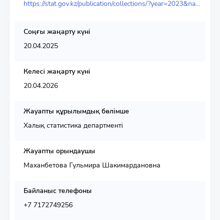
https://stat.gov.kz/publication/collections/?year=2023&name=16290&period=
Соңғы жаңарту күні
20.04.2025
Келесі жаңарту күні
20.04.2026
Жауапты құрылымдық бөлімше
Халық статистика департменті
Жауапты орындаушы
Маханбетова Гульмира Шакимардановна
Байланыс телефоны
+7 7172749256