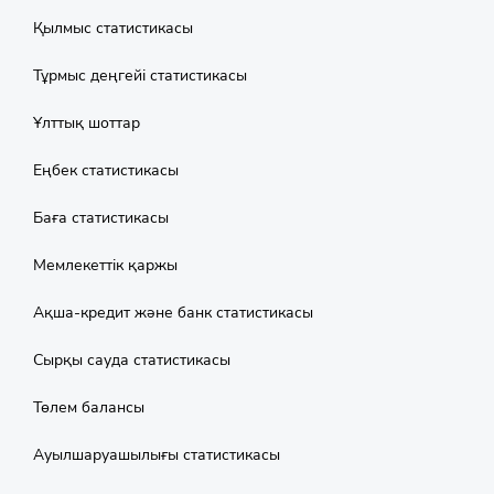
Қылмыс статистикасы
Тұрмыс деңгейі статистикасы
Ұлттық шоттар
Еңбек статистикасы
Баға статистикасы
Мемлекеттік қаржы
Aқша-кредит және банк статистикасы
Сырқы сауда статистикасы
Төлем балансы
Ауылшаруашылығы статистикасы