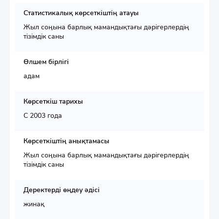
Статистикалық көрсеткіштің атауы
Жыл соңына барлық мамандықтағы дәрігерлердің
тізімдік саны
Өлшем бірлігі
адам
Көрсеткіш тарихы
С 2003 года
Көрсеткіштің анықтамасы
Жыл соңына барлық мамандықтағы дәрігерлердің
тізімдік саны
Деректерді өңдеу әдісі
жинақ