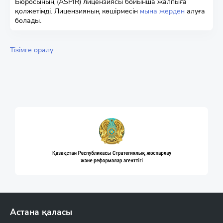
Бюросының (ASPIR) лицензиясы бойынша жалпыға
қолжетімді. Лицензияның көшірмесін
мына жерден
алуға
болады.
Тізімге оралу
Астана қаласы