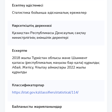
Есептеу әдістемесі
Статистика бойынша әдіснамалық ережелер
Көрсеткіштің дереккөзі
Қазақстан Республикасы Денсаулық сақтау
министрлігінің әкімшілік деректері
Ескертпе
2018 жылы Түркістан облысы және Шымкент
қаласы (республикалық маңызы бар қала) құрылды;
Абай, Жетісу, Ұлытау аймақтары 2022 жылы
құрылды
Классификаторлар
https://stat.gov.kz/classifiers/statistical/114/
Байланысты жарияланымдар