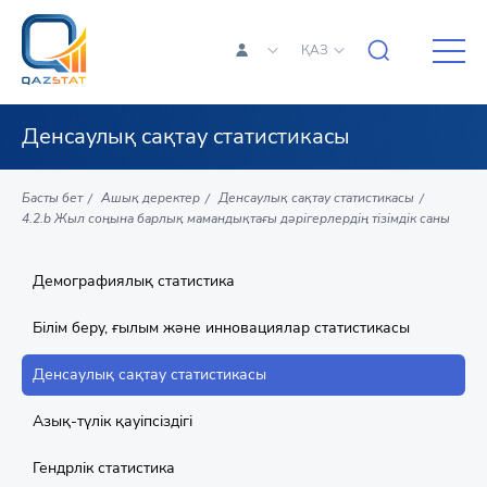
ҚАЗ
Денсаулық сақтау статистикасы
Басты бет
Ашық деректер
Денсаулық сақтау статистикасы
4.2.b Жыл соңына барлық мамандықтағы дәрігерлердің тізімдік саны
Демографиялық статистика
Білім беру, ғылым және инновациялар статистикасы
Денсаулық сақтау статистикасы
Азық-түлік қауіпсіздігі
Гендрлік статистика