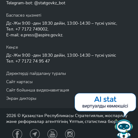
Telegram-bot: @statgovkz_bot
Баспасөз қызметі
Дс-Жм 9:00 -ден 18:30 дейін, 13:00-14:30 – түскі үзіліс,
Тел.
+7 7172 749002
,
E-mail:
e.press@aspire.gov.kz
.
Кеңсе
Дс-Жм 9:00 -ден 18:30 дейін, 13:00-14:30 – түскі үзіліс
Тел.
+7 7172 74 95 47
Деректерді пайдалану туралы
Сайт картасы
Сайт бойынша видеонавигация
Экран дикторы
2026 © Қазақстан Республикасы Стратегиялық жоспарлау
және реформалар агенттігінің Ұлттық статистика бюросы