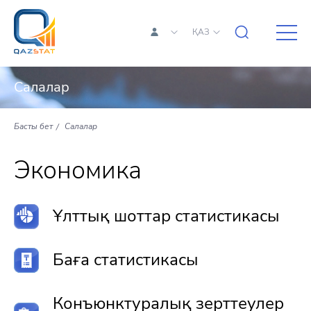
ҚАЗ
Салалар
Басты бет
Салалар
Экономика
Ұлттық шоттар статистикасы
Баға статистикасы
Конъюнктуралық зерттеулер