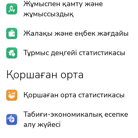
Жұмыспен қамту және
жұмыссыздық
Жалақы және еңбек жағдайы
Тұрмыс деңгейі статистикасы
Қоршаған орта
Қоршаған орта статистикасы
Табиғи-экономикалық есепке
алу жүйесі