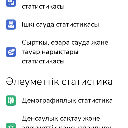
статистикасы
Ішкі сауда статистикасы
Сыртқы, өзара сауда және
тауар нарықтары
статистикасы
Әлеуметтік статистика
Демографиялық статистика
Денсаулық сақтау және
әлеуметтік қамсыздандыру