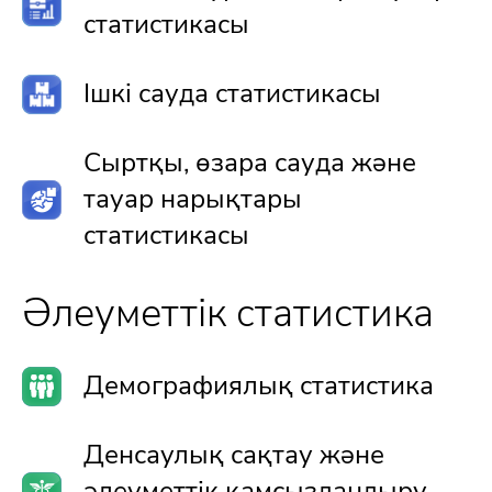
статистикасы
Ішкі сауда статистикасы
Сыртқы, өзара сауда және
тауар нарықтары
статистикасы
Әлеуметтік статистика
Демографиялық статистика
Денсаулық сақтау және
әлеуметтік қамсыздандыру