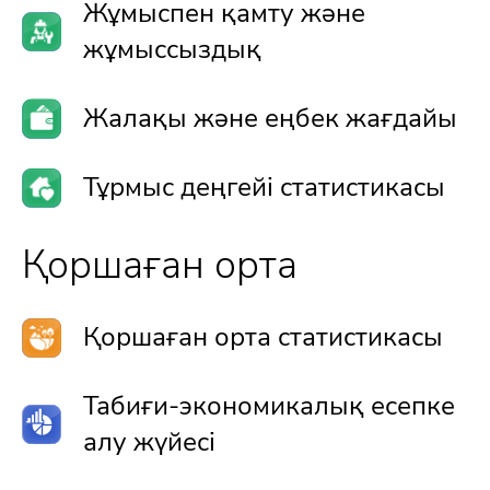
Жұмыспен қамту және
жұмыссыздық
Жалақы және еңбек жағдайы
Тұрмыс деңгейі статистикасы
Қоршаған орта
Қоршаған орта статистикасы
Табиғи-экономикалық есепке
алу жүйесі