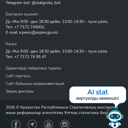
Telegram-bot: @statgovkz_bot
Баспасөз қызметі
Дс-Жм 9:00 -ден 18:30 дейін, 13:00-14:30 – түскі үзіліс,
Тел.
+7 7172 749002
,
E-mail:
e.press@aspire.gov.kz
.
Кеңсе
Дс-Жм 9:00 -ден 18:30 дейін, 13:00-14:30 – түскі үзіліс
Тел.
+7 7172 74 95 47
Деректерді пайдалану туралы
Сайт картасы
Сайт бойынша видеонавигация
Экран дикторы
2026 © Қазақстан Республикасы Стратегиялық жоспарлау
және реформалар агенттігінің Ұлттық статистика бюросы