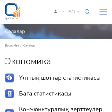
ҚАЗ
Салалар
Басты бет
Салалар
Экономика
Ұлттық шоттар статистикасы
Баға статистикасы
Конъюнктуралық зерттеулер