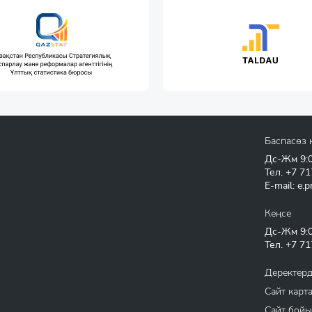
Баспасөз 
Дс-Жм 9:00
Тел.
+7 71
E-mail:
e.p
Кеңсе
Дс-Жм 9:00
Тел.
+7 71
Деректерд
Сайт карт
Сайт бойы