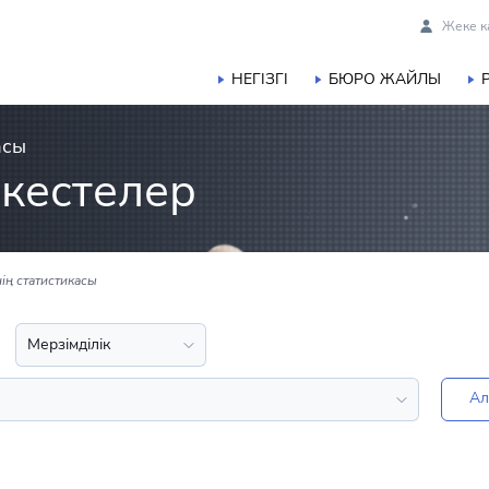
Жеке к
НЕГІЗГІ
БЮРО ЖАЙЛЫ
асы
кестелер
нің статистикасы
Ал