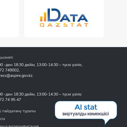
қызметі
 -ден 18:30 дейін, 13:00-14:30 – түскі үзіліс,
72 749002
,
ress@aspire.gov.kz
.
 -ден 18:30 дейін, 13:00-14:30 – түскі үзіліс
72 74 95 47
і пайдалану туралы
асы
нша видеонавигация