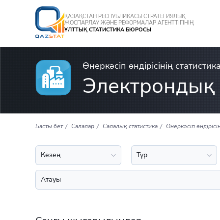
ҚАЗАҚСТАН РЕСПУБЛИКАСЫ СТРАТЕГИЯЛЫҚ
ЖОСПАРЛАУ ЖӘНЕ РЕФОРМАЛАР АГЕНТТІГІНІҢ
ҰЛТТЫҚ СТАТИСТИКА БЮРОСЫ
Өнеркәсіп өндірісінің статистик
Электрондық 
Басты бет
Салалар
Салалық статистика
Өнеркәсіп өндірісі