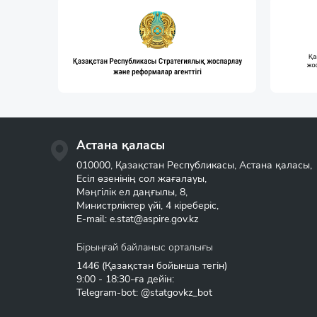
Астана қаласы
010000, Қазақстан Республикасы, Астана қаласы,
Есіл өзенінің сол жағалауы,
Мәңгілік ел даңғылы, 8,
Министрліктер үйі, 4 кіреберіс,
E-mail:
e.stat@aspire.gov.kz
Бірыңғай байланыс орталығы
1446
(Қазақстан бойынша тегін)
9:00 - 18:30-ға дейін:
Telegram-bot: @statgovkz_bot