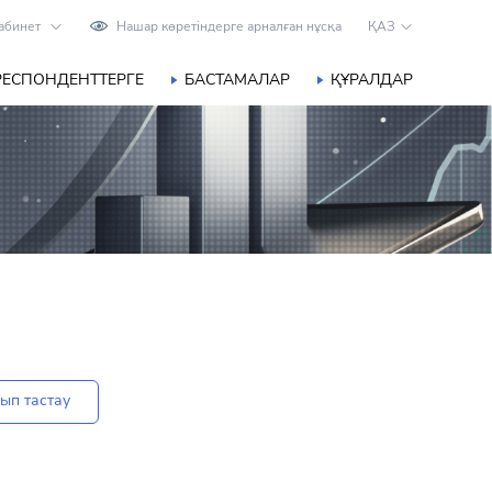
абинет
Нашар көретіндерге арналған нұсқа
ҚАЗ
РЕСПОНДЕНТТЕРГЕ
БАСТАМАЛАР
ҚҰРАЛДАР
ып тастау