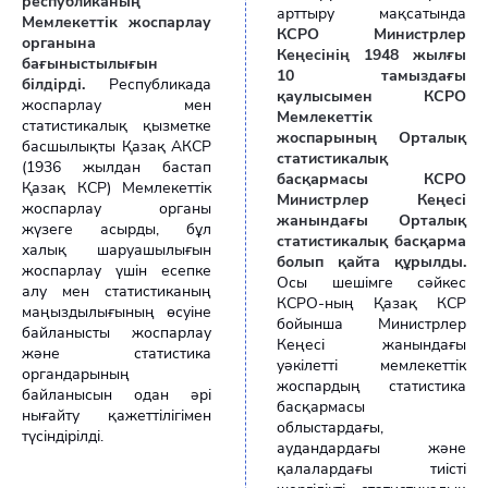
республиканың
арттыру мақсатында
Мемлекеттік жоспарлау
КСРО Министрлер
органына
Кеңесінің 1948 жылғы
бағыныстылығын
10 тамыздағы
білдірді.
Республикада
қаулысымен КСРО
жоспарлау мен
Мемлекеттік
статистикалық қызметке
жоспарының Орталық
басшылықты Қазақ АКСР
статистикалық
(1936 жылдан бастап
басқармасы КСРО
Қазақ КСР) Мемлекеттік
Министрлер Кеңесі
жоспарлау органы
жанындағы Орталық
жүзеге асырды, бұл
статистикалық басқарма
халық шаруашылығын
болып қайта құрылды.
жоспарлау үшін есепке
Осы шешімге сәйкес
алу мен статистиканың
КСРО-ның Қазақ КСР
маңыздылығының өсуіне
бойынша Министрлер
байланысты жоспарлау
Кеңесі жанындағы
және статистика
уәкілетті мемлекеттік
органдарының
жоспардың статистика
байланысын одан әрі
басқармасы
нығайту қажеттілігімен
облыстардағы,
түсіндірілді.
аудандардағы және
қалалардағы тиісті