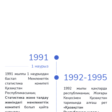
статистика жүйесін
құру қажет болды.
1991
1 наурыз
1991 жылғы 1 наурыздан
1992-1995
бастап Мемлекеттік
статистика комитеті
Қазақстан
1992 жылы қаңтарда
Республикасының
республиканың Жоғары
Статистика және талдау
Кеңесімен Қазақстан
жөніндегі мемлекеттік
тарихында алғаш рет
комитеті
болып қайта
«Қазақстан
құрылды.