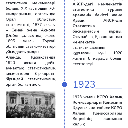
статистика мекемелері
АКСР-дегі мемлекеттік
болды.
ХІХ ғасырдың 70-
статистика туралы
жылдарының ортасында
ережені» бекітті және
Орал облыстық
Қазақ АКСР-дің
статкомитеті, 1877 жылы
Статистика
– Семей және Ақмола
басқармасын құрды.
(Омбы қаласында) және
Осылайша, Қазақстанның
1895 жылы Торғай
мемлекеттік
облыстық статкомитеттері
статистикасының
ұйымдастырылды.
құрылған күні 1920
Алайда, Қазақстанда
жылғы 8 қараша болып
1920 жылға дейін
есептеледі.
аумақтық статистикалық
қызметтерді біріктіретін
бірыңғай статистикалық
1923
орган болған жоқ.
1923 жылы КСРО Халық
Комиссарлары Кеңесінің
Қаулысына сәйкес КСРО
Халық Комиссарлары
Кеңесінің жанынан
халық