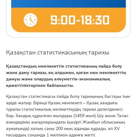
Қазақстан статистикасының тарихы
Қазақстандық мемлекеттік статистиканың пайда болу
және даму тарихы, ең алдымен, қоғам мен мемлекеттің
дамуы және олардың әлеуметтік-экономикалық
қажеттіліктерімен байланысты.
Қазақстан статистикасы пайда болу тарихының бастауы тым
әріде жатыр. Бірінші Қазақ мемлекеті – Қазақ хандығы
туралы статистикалық мәліметтердің тарихи дәлелдемесі
бар. Хандық құрылған жылдары (1459 жыл) Шу және Талас
өзендерінің аңғарларындағы (қазіргі Жамбыл облысының
аумағында) халық саны 200 мың адамды құрады, ал XV
ғасырдың соңында 1 миллион адамға жетті.