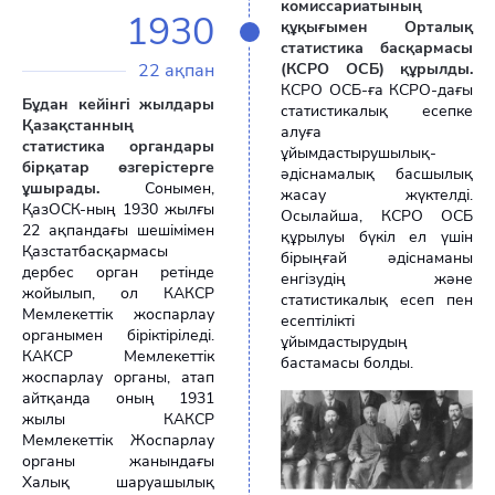
комиссариатының
1930
құқығымен Орталық
статистика басқармасы
22 ақпан
(КСРО ОСБ) құрылды.
КСРО ОСБ-ға КСРО-дағы
Бұдан кейінгі жылдары
статистикалық есепке
Қазақстанның
алуға
статистика органдары
ұйымдастырушылық-
бірқатар өзгерістерге
әдіснамалық басшылық
ұшырады.
Сонымен,
жасау жүктелді.
ҚазОСК-ның 1930 жылғы
Осылайша, КСРО ОСБ
22 ақпандағы шешімімен
құрылуы бүкіл ел үшін
Қазстатбасқармасы
бірыңғай әдіснаманы
дербес орган ретінде
енгізудің және
жойылып, ол КАКСР
статистикалық есеп пен
Мемлекеттік жоспарлау
есептілікті
органымен біріктіріледі.
ұйымдастырудың
КАКСР Мемлекеттік
бастамасы болды.
жоспарлау органы, атап
айтқанда оның 1931
жылы КАКСР
Мемлекеттік Жоспарлау
органы жанындағы
Халық шаруашылық