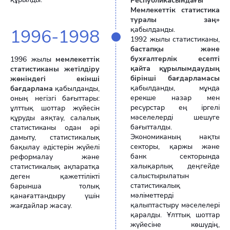
Республикасындағы
Мемлекеттік статистика
туралы заң»
қабылданды.
1996-1998
1992 жылы статистиканы,
бастапқы және
бухғалтерлік есепті
1996 жылы
мемлекеттік
қайта құрылымдаудың
статистиканы жетілдіру
бірінші бағдарламасы
жөніндегі екінші
қабылданды, мұнда
бағдарлама
қабылданды,
ерекше назар мен
оның негізгі бағыттары:
ресурстар ең іргелі
ұлттық шоттар жүйесін
мәселелерді шешуге
құруды аяқтау, салалық
бағытталды.
статистиканы одан әрі
Экономиканың нақты
дамыту, статистикалық
секторы, қаржы және
бақылау әдістерін жүйелі
банк секторында
реформалау және
халықарлық деңгейде
статистикалық ақпаратқа
салыстырылатын
деген қажеттілікті
статистикалық
барынша толық
мәліметтерді
қанағаттандыру үшін
қалыптастыру мәселелері
жағдайлар жасау.
қаралды. Ұлттық шоттар
жүйесіне көшудің,