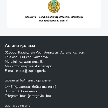
Астана қаласы
010000, Қазақстан Республикасы, Астана қаласы,
Есіл өзенінің сол жағалауы,
Мәңгілік ел даңғылы, 8,
Министрліктер үйі, 4 кіреберіс,
E-mail:
e.stat@aspire.gov.kz
Бірыңғай байланыс орталығы
1446
(Қазақстан бойынша тегін)
9:00 - 18:30-ға дейін:
Telegram-bot: @statgovkz_bot
Баспасөз қызметі