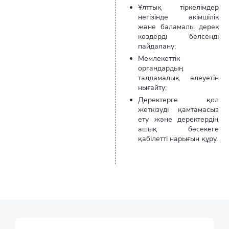
Ұлттық тіркелімдер
негізінде әкімшілік
және баламалы дерек
көздерді белсенді
пайдалану;
Мемлекеттік
органдардың
талдамалық әлеуетін
нығайту;
Деректерге қол
жеткізуді қамтамасыз
ету және деректердің
ашық бәсекеге
қабілетті нарығын құру.