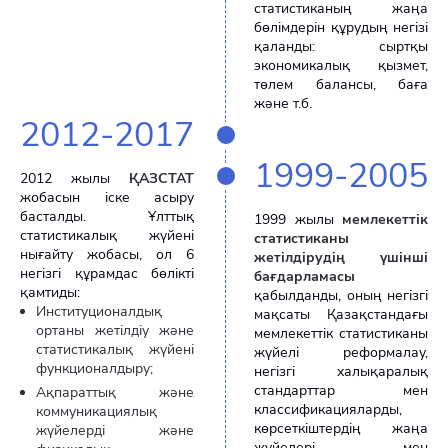
статистиканың жаңа
бөлімдерін құрудың негізі
қаланды: сыртқы
экономикалық қызмет,
төлем балансы, баға
және т.б.
2012-2017
1999-2005
2012 жылы
ҚАЗСТАТ
жобасын іске асыру
басталды. Ұлттық
1999 жылы
мемлекеттік
статистикалық жүйені
статистиканы
нығайту жобасы, ол 6
жетілдірудің үшінші
негізгі құрамдас бөлікті
бағдарламасы
қамтиды:
қабылданды, оның негізгі
Институционалдық
мақсаты Қазақстандағы
ортаны жетілдіу және
мемлекеттік статистиканы
статистикалық жүйені
жүйелі реформалау,
функционалдыру;
негізгі халықаралық
стандарттар мен
Ақпараттық және
классификацияларды,
коммуникациялық
көрсеткіштердің жаңа
жүйелерді және
жүйелері мен