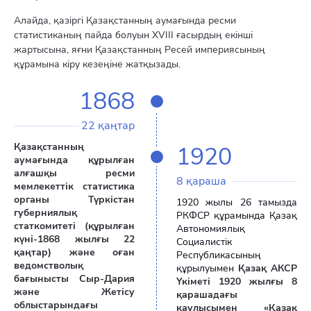
Алайда, қазіргі Қазақстанның аумағында ресми
статистиканың пайда болуын ХVIII ғасырдың екінші
жартысына, яғни Қазақстанның Ресей империясының
құрамына кіру кезеңіне жатқызады.
1868
22 қаңтар
Қазақстанның
1920
аумағында құрылған
алғашқы ресми
8 қараша
мемлекеттік статистика
органы Түркістан
1920 жылы 26 тамызда
губерниялық
РКФСР құрамында Қазақ
статкомитеті (құрылған
Автономиялық
күні-1868 жылғы 22
Социалистік
қаңтар) және оған
Республикасының
ведомстволық
құрылуымен
Қазақ АКСР
бағынысты Сыр-Дария
Үкіметі 1920 жылғы 8
және Жетісу
қарашадағы
облыстарындағы
қаулысымен «Қазақ