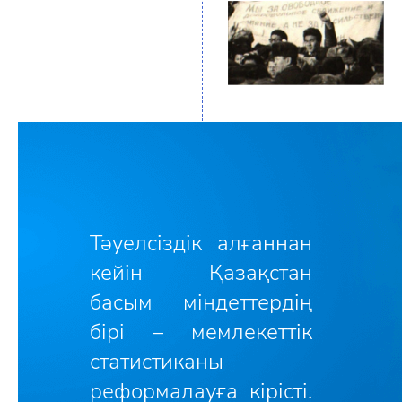
Тәуелсіздік алғаннан
кейін Қазақстан
басым міндеттердің
бірі – мемлекеттік
статистиканы
реформалауға кірісті.