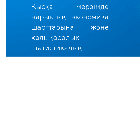
Қысқа мерзімде
нарықтық экономика
шарттарына және
халықаралық
статистикалық
нормалар мен
стандарттарға жауап
беретін
статистикалық
әдістерді игеру,
тәуелсіз мемлекет
мәртебесіне сәйкес
келетін ұлттық