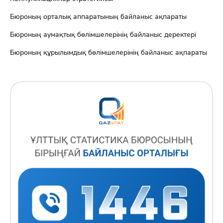
Бюроның орталық аппаратының байланыс ақпараты
Бюроның аумақтық бөлімшелерінің байланыс деректері
Бюроның құрылымдық бөлімшелерінің байланыс ақпараты