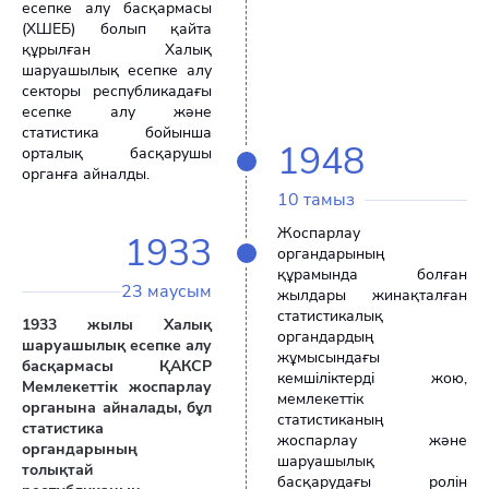
есепке алу басқармасы
(ХШЕБ) болып қайта
құрылған Халық
шаруашылық есепке алу
секторы республикадағы
есепке алу және
статистика бойынша
1948
орталық басқарушы
органға айналды.
10 тамыз
Жоспарлау
1933
органдарының
құрамында болған
23 маусым
жылдары жинақталған
статистикалық
1933 жылы Халық
органдардың
шаруашылық есепке алу
жұмысындағы
басқармасы ҚАКСР
кемшіліктерді жою,
Мемлекеттік жоспарлау
мемлекеттік
органына айналады, бұл
статистиканың
статистика
жоспарлау және
органдарының
шаруашылық
толықтай
басқарудағы ролін