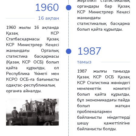
жергілікті статистикалық
1960
органдары бар Қазақ
КСР Министрлер Кеңесі
жанындағы
16 ақпан
статистикалық басқарма
1960 жылы 16 ақпанда
болып қайта құрылды.
Қазақ КСР
Статбасқармасы Қазақ
КСР Министрлер Кеңесі
1987
жанындағы Орталық
статистика басқармасы
тамыз
(Қазақ КСР ОСБ) болып
қайта құрылды, ол
1987 жылғы тамызда
Республика Үкіметі мен
Қазақ КСР ОСБ Қазақ
КСРО ОСБ-ға бағынысты
КСР Статистика жөніндегі
одақтас-республикалық
мемлекеттік комитеті
органға айналды.
болып қайта құрылды,
бұл экономикадағы пайда
болып жатқан
проблемалармен
байланысты міндеттерді
шешу қажеттілігіне
байланысты болды.