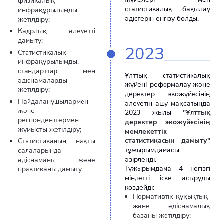
физикалық
статистикалық бақылау
инфрақұрылымды
әдістерін енгізу болды.
жетілдіру;
Кадрлық әлеуетті
дамыту;
2023
Статистикалық
инфрақұрылымды,
стандарттар мен
Ұлттық статистикалық
әдіснамаларды
жүйені реформалау және
жетілдіру;
деректер экожүйесінің
Пайдаланушылармен
әлеуетін ашу мақсатында
және
2023 жылы
"Ұлттық
респонденттермен
деректер экожүйесінің
жұмысты жетілдіру;
мемлекеттік
статистикасын дамыту"
Статистиканың нақты
тұжырымдамасы
салаларында
әзірленді.
әдіснаманы және
Тұжырымдама 4 негізгі
практиканы дамыту.
міндетті іске асыруды
көздейді:
Нормативтік-құқықтық
және әдіснамалық
базаны жетілдіру;