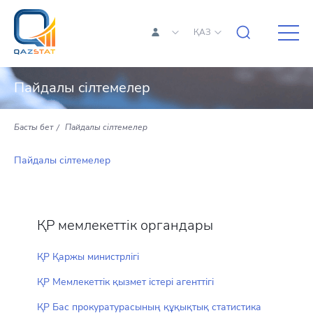
ҚАЗ
Пайдалы сілтемелер
Басты бет
Пайдалы сілтемелер
Пайдалы сілтемелер
ҚР мемлекеттік органдары
ҚР Қаржы министрлігі
ҚР Мемлекеттік қызмет істері агенттігі
ҚР Бас прокуратурасының құқықтық статистика