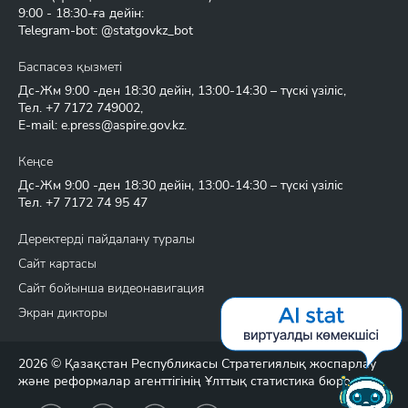
9:00 - 18:30-ға дейін:
Telegram-bot: @statgovkz_bot
Баспасөз қызметі
Дс-Жм 9:00 -ден 18:30 дейін, 13:00-14:30 – түскі үзіліс,
Тел.
+7 7172 749002
,
E-mail:
e.press@aspire.gov.kz
.
Кеңсе
Дс-Жм 9:00 -ден 18:30 дейін, 13:00-14:30 – түскі үзіліс
Тел.
+7 7172 74 95 47
Деректерді пайдалану туралы
Сайт картасы
Сайт бойынша видеонавигация
Экран дикторы
2026 © Қазақстан Республикасы Стратегиялық жоспарлау
және реформалар агенттігінің Ұлттық статистика бюросы