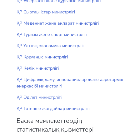
ҚР Өнеркәсіп және құрылыс министрлігі
ҚР Сыртқы істер министрлігі
ҚР Мәдениет және ақпарат министрлігі
ҚР Туризм және спорт министрлігі
ҚР Ұлттық экономика министрлігі
ҚР Қорғаныс министрлігі
ҚР Көлік министрлігі
ҚР Цифрлық даму, инновациялар және аэроғарыш
өнеркәсібі министрлігі
ҚР Әділет министрлігі
ҚР Төтенше жағдайлар министрлігі
Басқа мемлекеттердің
статистикалық қызметтері