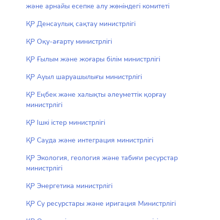
және арнайы есепке алу жөніндегі комитеті
ҚР Денсаулық сақтау министрлігі
ҚР Оқу-ағарту министрлігі
ҚР Ғылым және жоғары білім министрлігі
ҚР Ауыл шаруашылығы министрлігі
ҚР Еңбек және халықты әлеуметтік қорғау
министрлігі
ҚР Ішкі істер министрлігі
ҚР Сауда және интеграция министрлігі
ҚР Экология, геология және табиғи ресурстар
министрлігі
ҚР Энергетика министрлігі
ҚР Су ресурстары және иригация Министрлігі