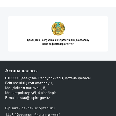
Астана қаласы
010000, Қазақстан Республикасы, Астана қаласы,
Есіл өзенінің сол жағалауы,
Мәңгілік ел даңғылы, 8,
Министрліктер үйі, 4 кіреберіс,
E-mail:
e.stat@aspire.gov.kz
Бірыңғай байланыс орталығы
1446
(Қазақстан бойынша тегін)