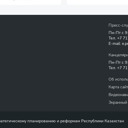
Пресс-сл
Пн-Пт с 9
Тел.
+7 71
E-mail:
e.p
Канцеляр
Пн-Пт с 9
Тел.
+7 71
Об испол
Карта сай
Видеонави
Экранный
тратегическому планированию и реформам Республики Казахстан