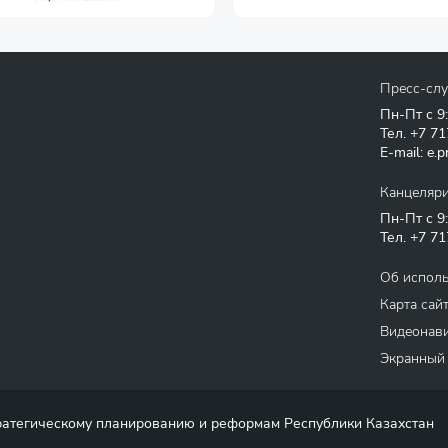
Пресс-сл
Пн-Пт с 9
Тел.
+7 71
E-mail:
e.p
Канцеляр
Пн-Пт с 9
Тел.
+7 71
Об испол
Карта сай
Видеонави
Экранный
тратегическому планированию и реформам Республики Казахстан