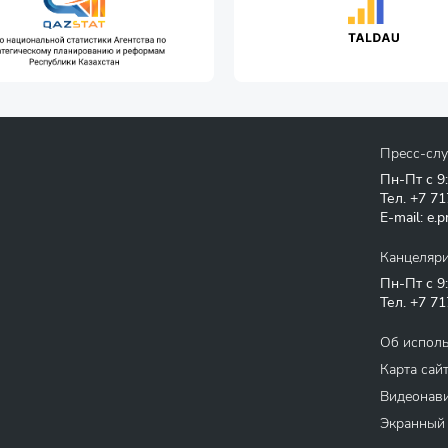
Пресс-сл
Пн-Пт с 9
Тел.
+7 71
E-mail:
e.p
Канцеляр
Пн-Пт с 9
Тел.
+7 71
Об испол
Карта сай
Видеонави
Экранный