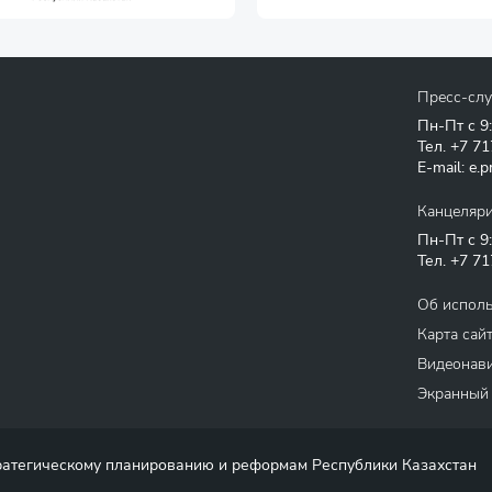
Пресс-сл
Пн-Пт с 9
Тел.
+7 71
E-mail:
e.p
Канцеляр
Пн-Пт с 9
Тел.
+7 71
Об испол
Карта сай
Видеонави
Экранный
тратегическому планированию и реформам Республики Казахстан