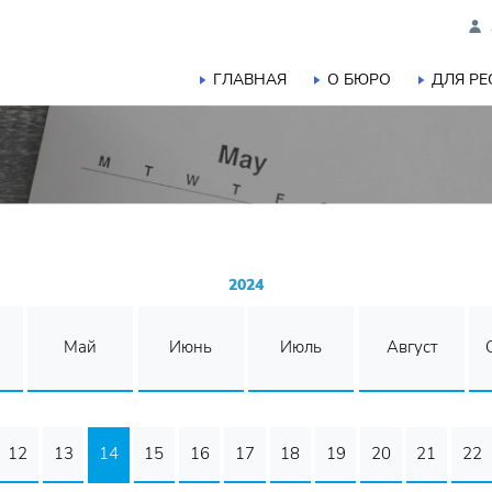
ГЛАВНАЯ
О БЮРО
ДЛЯ Р
2024
Май
Июнь
Июль
Август
12
13
14
15
16
17
18
19
20
21
22