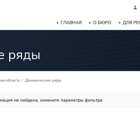
ГЛАВНАЯ
О БЮРО
ДЛЯ Р
е ряды
кая область
Динамические ряды
мация не найдена, измените параметры фильтра