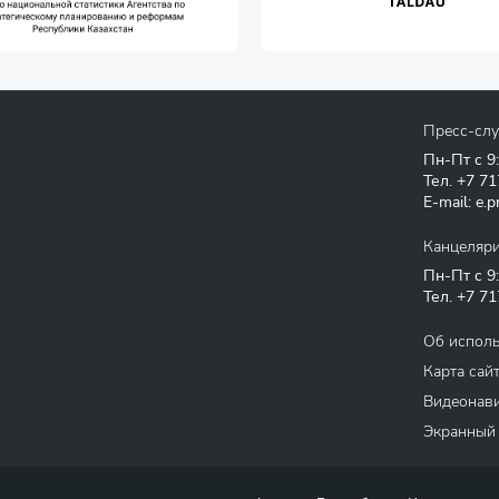
Пресс-сл
Пн-Пт с 9
Тел.
+7 71
E-mail:
e.p
Канцеляр
Пн-Пт с 9
Тел.
+7 71
Об испол
Карта сай
Видеонави
Экранный