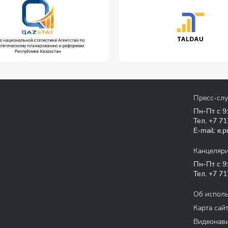
Пресс-сл
Пн-Пт с 9
Тел.
+7 71
E-mail:
e.p
Канцеляр
Пн-Пт с 9
Тел.
+7 71
Об испол
Карта сай
Видеонави