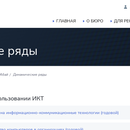
ГЛАВНАЯ
О БЮРО
ДЛЯ Р
е ряды
 Абай
Динамические ряды
ользовании ИКТ
 на информационно-коммуникационные технологии (годовой)
тво компьютеров в организациях (годовой)