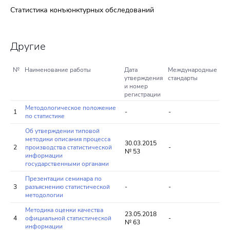
Статистика конъюнктурных обследований
Другие
№
Наименование работы
Дата
Международные
утверждения
стандарты
и номер
регистрации
Методологическое положение
1
-
-
по статистике
Об утверждении типовой
методики описания процесса
30.03.2015
2
производства статистической
-
№ 53
информации
государственными органами
Презентации семинара по
3
разъяснению статистической
-
-
методологии
Методика оценки качества
23.05.2018
4
официальной статистической
-
№ 63
информации