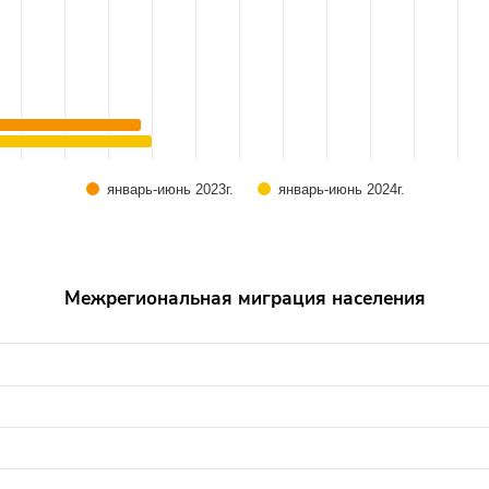
январь-июнь 2023г.
январь-июнь 2024г.
Межрегиональная миграция населения
 from -13158 to 29305.