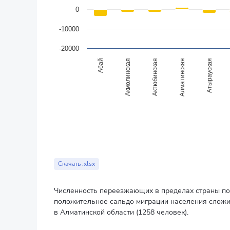
0
-10000
-20000
Абай
Акмолинская
Актюбинская
Алматинская
Атырауская
End of interactive chart.
Скачать .xlsx
Численность переезжающих в пределах страны по
положительное сальдо миграции населения сложило
в Алматинской области (1258 человек).