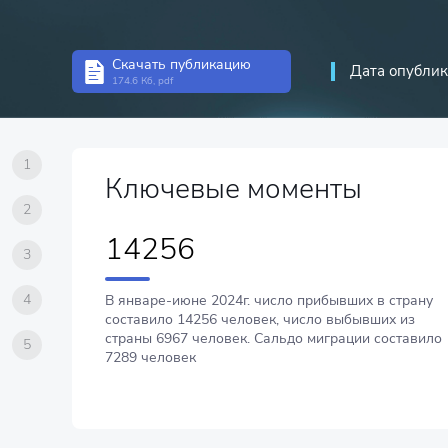
Скачать публикацию
Дата опублик
174.6 Кб, pdf
1
Ключевые моменты
2
14256
3
4
В январе-июне 2024г. число прибывших в страну
составило 14256 человек, число выбывших из
страны 6967 человек. Сальдо миграции составило
5
7289 человек