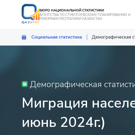
БЮРО НАЦИОНАЛЬНОЙ СТАТИСТИКИ
АГЕНТСТВА ПО СТРАТЕГИЧЕСКОМУ ПЛАНИРОВАНИЮ И
РЕФОРМАМ РЕСПУБЛИКИ КАЗАХСТАН
Социальная статистика
Демографическая с
Демографическая 
Статистика здрав
обеспечения
Статистика престу
Демографическая статист
Статистика образ
Миграция населе
Статистика культ
июнь 2024г.)