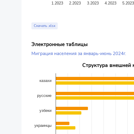
1.2023
2.2023
3.2023
4.2023
5.202
End of interactive chart.
Скачать .xlsx
Электронные таблицы
Миграция населения за январь-июнь 2024г.
Структура внешней миграции по отдельным этниче
Структура внешней 
Bar chart with 2 data series.
The chart has 1 X axis displaying categories.
казахи
The chart has 1 Y axis displaying values. Data ranges f
русские
узбеки
украинцы