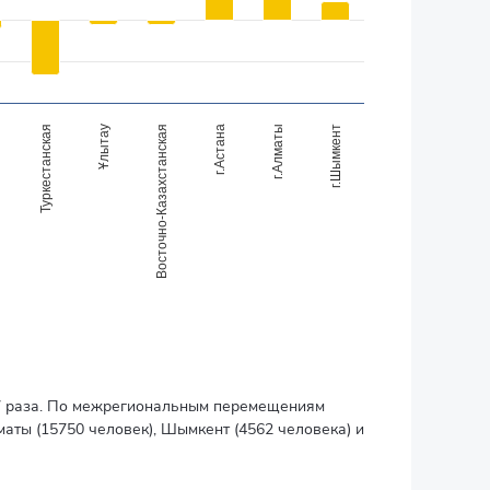
Туркестанская
Ұлытау
Восточно-Казахстанская
г.Астана
г.Алматы
г.Шымкент
,7 раза. По межрегиональным перемещениям
маты (15750 человек), Шымкент (4562 человека) и