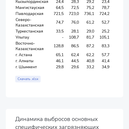
Кызылординская
24,4
28,3
29,2
23,4
25,3
Мангистауская
64,5
72,5
75,2
78,7
86,2
Павлодарская
721,5
723,0
736,1
724,2
694,2
Северо-
74,7
76,0
61,2
52,7
58,9
Казахстанская
Туркестанская
33,5
28,1
29,0
25,2
26,7
Улытау
-
108,7
81,7
105,1
103,1
Восточно-
128,8
86,5
87,2
83,3
80,9
Казахстанская
г. Астана
65,1
62,4
62,2
57,7
46,4
г. Алматы
46,1
44,5
40,8
41,4
44,0
г. Шымкент
29,8
29,6
33,2
34,9
29,3
Скачать .xlsx
Динамика выбросов основных
специфических загрязняющих