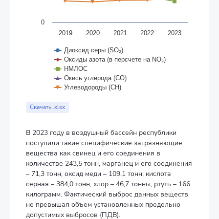
0
2019
2020
2021
2022
2023
Диоксид серы (SO₂)
Оксиды азота (в персчете на NO₂)
НМЛОС
Окись углерода (CO)
Углеводороды (CH)
End of interactive chart.
Скачать .xlsx
В 2023 году в воздушный бассейн республики
поступили такие специфические загрязняющие
вещества как свинец и его соединения в
количестве 243,5 тонн, марганец и его соединения
– 71,3 тонн, оксид меди – 109,1 тонн, кислота
серная – 384,0 тонн, хлор – 46,7 тонны, ртуть – 166
килограмм. Фактический выброс данных веществ
не превышал объем установленных предельно
допустимых выбросов (ПДВ).