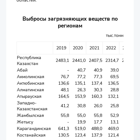
областей.
Выбросы загрязняющих веществ по
регионам
тыс.тонн
2019
2020
2021
2022
2023
Республика
2483,1
2441,0
2407,5
2314,7
2257,5
Казахстан
Абай
-
40,7
40,9
39,0
38,5
Акмолинская
76,7
77,2
77,3
69,5
69,8
Актюбинская
136,6
135,1
137,4
136,5
112,1
Алматинская
48,1
26,3
30,3
28,8
28,4
Атырауская
164,5
153,9
160,3
132,1
140,1
Западно-
41,2
30,8
26,0
25,8
34,4
Казахстанская
Жамбылская
55,8
55,0
55,8
52,9
51,2
Жетысу
-
19,9
17,7
13,1
14,8
Карагандинская
641,3
519,0
488,0
469,0
455,0
Костанайская
130,5
123,4
137,9
121,4
118,3