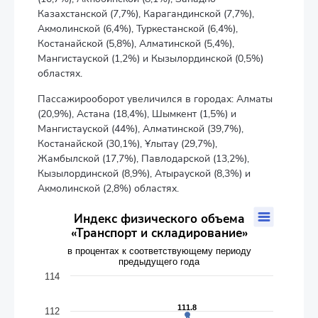
Казахстанской (7,7%), Карагандинской (7,7%),
Акмолинской (6,4%), Туркестанской (6,4%),
Костанайской (5,8%), Алматинской (5,4%),
Мангистауской (1,2%) и Кызылординской (0,5%)
областях.
Пассажирооборот увеличился в городах: Алматы
(20,9%), Астана (18,4%), Шымкент (1,5%) и
Мангистауской (44%), Алматинской (39,7%),
Костанайской (30,1%), Ұлытау (29,7%),
Жамбылской (17,7%), Павлодарской (13,2%),
Кызылординской (8,9%), Атырауской (8,3%) и
Акмолинской (2,8%) областях.
Индекс физического объема «Транспорт и складирование»
Индекс физического объема
«Транспорт и складирование»
Line chart with 13 data points.
в процентах к соответствующему периоду предыдущего г
в процентах к соответствующему периоду
предыдущего года
The chart has 1 X axis displaying categories.
The chart has 1 Y axis displaying values. Data ranges from 106.
114
111.8
111.8
112