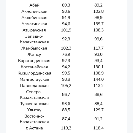
Абай
89,3
89,2
Акмолинская
93,6
102,8
Актюбинская
91,9
98,9
Алматинская
94,6
139,7
Атырауская
101,9
108,3
Западно-
92,3
99,6
Казахстанская
Жамбылская
102,3
117,7
Жетісу
76,9
93,0
Карагандинская
92,3
93,4
Костанайская
94,2
130,1
Кызылординская
99,5
108,9
Мангистауская
98,8
144,0
Павлодарская
105,2
113,2
Северо-
86,7
88,6
Казахстанская
Туркестанская
93,6
88,4
Ұлытау
88,5
129,7
Восточно-
87,4
91,2
Казахстанская
г. Астана
119,3
118,4