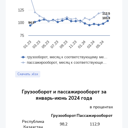
125
112.5
112.5
103.9
103.9
100
94.9
94.9
75
05.23
01.24
03.23
11.23
01.23
09.23
05.24
07.23
03.24
грузооборот, месяц к соответствующему ме…
пассажирооборот, месяц к соответствующе…
End of interactive chart.
Скачать .xlsx
Грузооборот и пассажирооборот за
январь-июнь 2024 года
в процентах
Грузооборот
Пассажирооборот
Республика
98,2
112,9
Казахстан