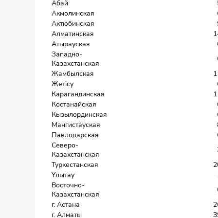
Абай
Акмолинская
Актюбинская
Алматинская
1
Атырауская
Западно-
Казахстанская
Жамбылская
1
Жетісу
Карагандинская
1
Костанайская
Кызылординская
Мангистауская
Павлодарская
Северо-
Казахстанская
Туркестанская
2
Ұлытау
Восточно-
Казахстанская
г. Астана
2
г. Алматы
3