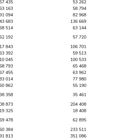
57 435
53 262
63 163
58 794
91 094
82 968
43 683
136 669
68 514
63 144
62 192
57 720
17 843
106 701
63 392
59 513
10 045
100 533
68 793
65 468
67 455
63 962
83 014
77 980
60 862
55 190
38 358
35 461
08 873
204 408
19 325
18 408
69 478
62 895
60 384
233 511
91 813
351 086