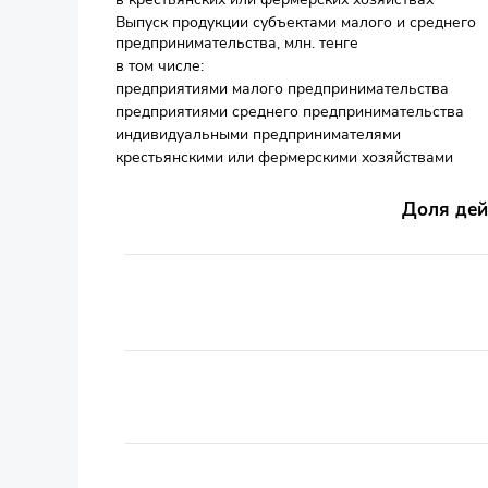
Выпуск продукции субъектами малого и среднего
предпринимательства, млн. тенге
в том числе:
предприятиями малого предпринимательства
предприятиями среднего предпринимательства
индивидуальными предпринимателями
крестьянскими или фермерскими хозяйствами
Доля действующих в общем числе зарегистриров
Доля дей
Bar chart with 3 bars.
в процентах
The chart has 1 X axis displaying categories.
The chart has 1 Y axis displaying values. Data ranges f