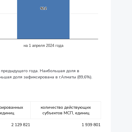
92.2
92.2
на 1 апреля 2024 года
я предыдущего года. Наибольшая доля в
ньшая доля зафиксирована в г.Алматы (89,6%).
трированных
количество действующих
 единиц
субъектов МСП, единиц
2 129 821
1 939 801