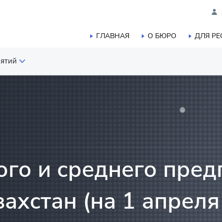
ГЛАВНАЯ
О БЮРО
ДЛЯ Р
иятий
шленного производства
ого, лесного, охотничьего и
а
тики
го и среднего пред
ахстан (на 1 апреля 
а
ельства