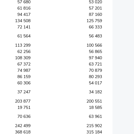
57 680
53 020
61 816
57 201
94 417
87 160
134 508
125 759
72 141
66 333
61 564
56 483
113 299
100 566
62 256
56 865
108 309
97 940
67 372
63 721
74 987
70 879
86 159
80 293
60 306
54 017
37 247
34 182
203 877
200 551
19 751
18 585
70 636
63 961
242 499
215 902
368 618
315 184