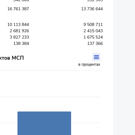
16 761 387
13 736 644
10 113 844
9 508 711
2 681 926
2 415 043
3 827 233
1 675 524
138 384
137 366
ектов МСП
в процентах