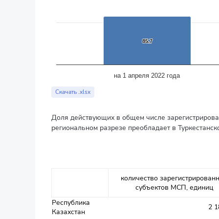
85.7
85.7
на 1 апреля 2022 года
End of interactive chart.
Скачать .xlsx
Доля действующих в общем числе зарегистрирован
региональном разрезе преобладает в Туркестанской
количество зарегистрирован
субъектов МСП, единиц
Республика
2 1
Казахстан