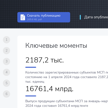
Статистика инвест
Структурная стати
Скачать публикацию
Дата опублик
265.6 Кб, pdf
Статистика предп
Информационно-к
связи
1
Ключевые моменты
2
2187,2 тыс.
3
4
Количество зарегистрированных субъектов МСП п
состоянию на 1 апреля 2024 года составило 2187,
тыс. единиц
5
16761,4 млрд.
6
Выпуск продукции субъектами МСП за январь-мар
2024 года составил 16761,4 млрд.тенге