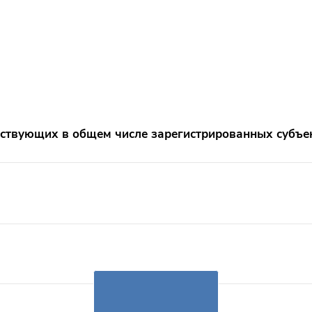
анных субъектов МСП
ствующих в общем числе зарегистрированных субъ
rom 85.7 to 92.2.