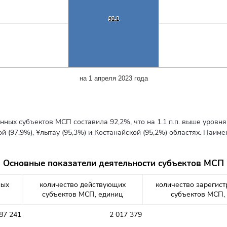
91.1
91.1
на 1 апреля 2023 года
ных субъектов МСП составила 92,2%, что на 1.1 п.п. выше уровн
 (97,9%), Ұлытау (95,3%) и Костанайской (95,2%) областях. Наиме
Основные показатели деятельности субъектов МСП
ных
количество действующих
количество зарегис
субъектов МСП, единиц
субъектов МСП,
87 241
2 017 379