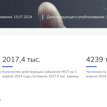
иций
стика
ования: 15.07.2024
Дата следующего опубликования: 
риятий
оммуникационные технологии и
2017,4 тыс.
4239 
о
Количество действующих субъектов МСП на 1
Численность
2
апреля 2024 года составило 2017,4 тыс. единиц
апреля 2024 
т