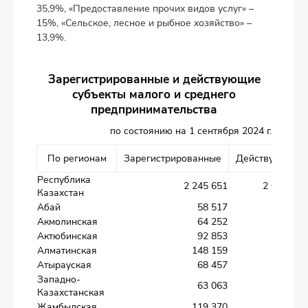
35,9%, «Предоставление прочих видов услуг» –
15%, «Сельское, лесное и рыбное хозяйство» –
13,9%.
Зарегистрированные и действующие
субъекты малого и среднего
предпринимательства
по состоянию на 1 сентября 2024 г.
По регионам
Зарегистрированные
Действующие
Республика
2 245 651
2 043 760
Казахстан
Абай
58 517
54 254
Акмолинская
64 252
58 942
Актюбинская
92 853
84 226
Алматинская
148 159
139 993
Атырауская
68 457
62 368
Западно-
63 063
57 788
Казахстанская
Жамбылская
119 370
105 307