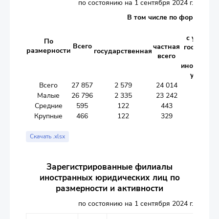
по состоянию на 1 сентября 2024 г.
В том числе по формам и 
с участие
По
Всего
частная
государст
размерности
государственная
всего
(без
иностранн
участия)
Всего
27 857
2 579
24 014
173
Малые
26 796
2 335
23 242
150
Средние
595
122
443
13
Крупные
466
122
329
10
Скачать .xlsx
Зарегистрированные филиалы
иностранных юридических лиц по
размерности и активности
по состоянию на 1 сентября 2024 г.