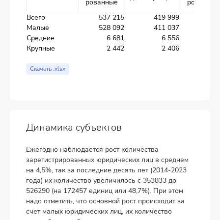
рованные
рованные
Всего
537 215
419 999
1 776 3
Малые
528 092
411 037
Средние
6 681
6 556
Крупные
2 442
2 406
Скачать .xlsx
Динамика субъектов
Ежегодно наблюдается рост количества
зарегистрированных юридических лиц в среднем
на 4,5%, так за последние десять лет (2014-2023
года) их количество увеличилось с 353833 до
526290 (на 172457 единиц или 48,7%). При этом
надо отметить, что основной рост происходит за
счет малых юридических лиц, их количество