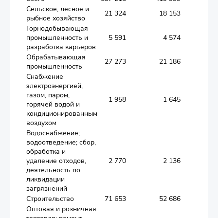
Сельское, лесное и
21 324
18 153
1 
рыбное хозяйство
Горнодобывающая
промышленность и
5 591
4 574
разработка карьеров
Обрабатывающая
27 273
21 186
1 
промышленность
Снабжение
электроэнергией,
газом, паром,
1 958
1 645
горячей водой и
кондиционированным
воздухом
Водоснабжение;
водоотведение; сбор,
обработка и
удаление отходов,
2 770
2 136
деятельность по
ликвидации
загрязнений
Строительство
71 653
52 686
5 
Оптовая и розничная