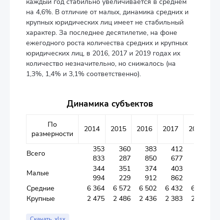
каждый год стабильно увеличивается в среднем
на 4,6%. В отличие от малых, динамика средних и
крупных юридических лиц имеет не стабильный
характер. За последнее десятилетие, на фоне
ежегодного роста количества средних и крупных
юридических лиц, в 2016, 2017 и 2019 годах их
количество незначительно, но снижалось (на
1,3%, 1,4% и 3,1% соответственно).
Динамика субъектов
По
2014
2015
2016
2017
2018
2
размерности
353
360
383
412
433
Всего
833
287
850
677
774
344
351
374
403
424
Малые
994
229
912
862
796
Средние
6 364
6 572
6 502
6 432
6 490
Крупные
2 475
2 486
2 436
2 383
2 488
Скачать .xlsx