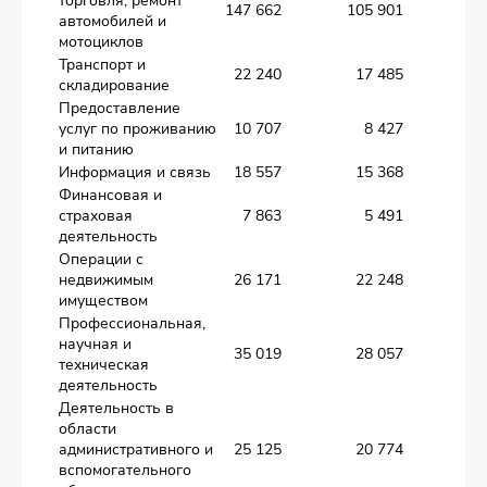
торговля; ремонт
147 662
105 901
13 
автомобилей и
мотоциклов
Транспорт и
22 240
17 485
1 
складирование
Предоставление
услуг по проживанию
10 707
8 427
1 
и питанию
Информация и связь
18 557
15 368
2 
Финансовая и
страховая
7 863
5 491
деятельность
Операции с
недвижимым
26 171
22 248
2 
имуществом
Профессиональная,
научная и
35 019
28 057
2 
техническая
деятельность
Деятельность в
области
административного и
25 125
20 774
2 
вспомогательного