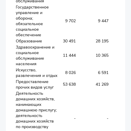
обслуживания
Государственное
управление и
оборона;
9 702
9 447
обязательное
социальное
обеспечение
Образование
30 491
28 195
1 
Здравоохранение и
социальное
11 444
10 365
1 
обслуживание
населения
Искусство,
8 026
6 591
развлечения и отдых
Предоставление
53 638
41 269
8 
прочих видов услуг
Деятельность
домашних хозяйств,
нанимающих
домашнюю прислугу;
деятельность
-
-
домашних хозяйств
по производству