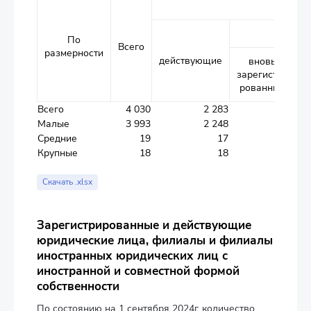
И
в т
По
Всего
размерности
действующие
вновь
зарегистри
а
рованные
Всего
4 030
2 283
324
Малые
3 993
2 248
324
Средние
19
17
-
Крупные
18
18
-
Скачать .xlsx
Зарегистрированные и действующие
юридические лица, филиалы и филиалы
иностранных юридических лиц с
иностранной и совместной формой
собственности
По состоянию на 1 сентября 2024г. количество