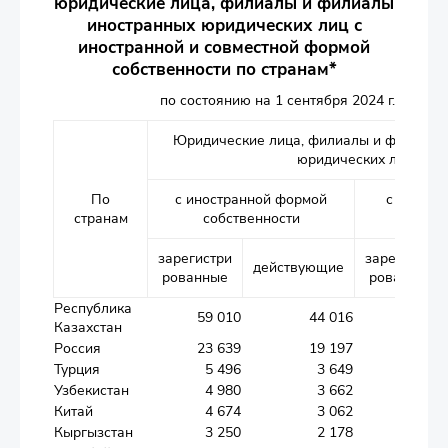
юридические лица, филиалы и филиалы
иностранных юридических лиц с
иностранной и совместной формой
собственности по странам*
по состоянию на 1 сентября 2024 г.
Юридические лица, филиалы и филиалы
юридических лиц
По
с иностранной формой
с совмес
странам
собственности
собст
зарегистри
зарегистри
действующие
рованные
рованные
Республика
59 010
44 016
11 885
Казахстан
Россия
23 639
19 197
5 039
Турция
5 496
3 649
768
Узбекистан
4 980
3 662
651
Китай
4 674
3 062
902
Кыргызстан
3 250
2 178
391