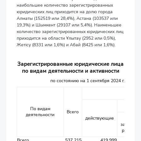
наибольшее количество зарегистрированных
юридических лиц приходится на долю города
Алматы (152519 или 28,4%), Астана (103537 или
19,3%) и Шымкент (29107 или 5,4%). Наименьшее
количество зарегистрированных юридических лиц
приходится на области Ұлытау (2952 или 0,5%),
Жетісу (8331 или 1,6%) и Абай (8425 или 1,6%).
Зарегистрированные юридические лица
по видам деятельности и активности
по состоянию на 1 сентября 2024 г.
По видам
Всего
деятельности
действующие
вновь
зарегист
рованны
Всего
537 215
419 999
49 