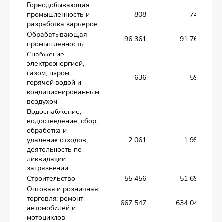
Горнодобывающая
промышленность и
808
743
разработка карьеров
Обрабатывающая
96 361
91 765
промышленность
Снабжение
электроэнергией,
газом, паром,
636
592
горячей водой и
кондиционированным
воздухом
Водоснабжение;
водоотведение; сбор,
обработка и
удаление отходов,
2 061
1 950
деятельность по
ликвидации
загрязнений
Строительство
55 456
51 690
Оптовая и розничная
торговля; ремонт
667 547
634 042
автомобилей и
мотоциклов