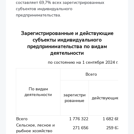
составляет 69,7% всех зарегистрированных
субъектов индивидуального
предпринимательства.
Зарегистрированные и действующие
субъекты индивидуального
предпринимательства по видам
деятельности
по состоянию на 1 сентября 2024 г.
Всего
По видам
п
деятельности
зарегистри
действующие
рованные
зар
ров
Всего
1 776 322
1 682 687
1
Сельское, лесное и
271 656
259 676
рыбное хозяйство