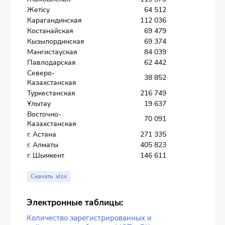
Жетісу
64 512
60 164
Карагандинская
112 036
101 622
Костанайская
69 479
65 379
Кызылординская
69 374
65 857
Мангистауская
84 039
77 101
Павлодарская
62 442
56 566
Северо-
38 852
35 768
Казахстанская
Туркестанская
216 749
208 440
Ұлытау
19 637
18 548
Восточно-
70 091
62 927
Казахстанская
г. Астана
271 335
237 572
г. Алматы
405 823
358 227
г. Шымкент
146 611
132 711
Скачать .xlsx
Электронные таблицы:
Количество зарегистрированных и