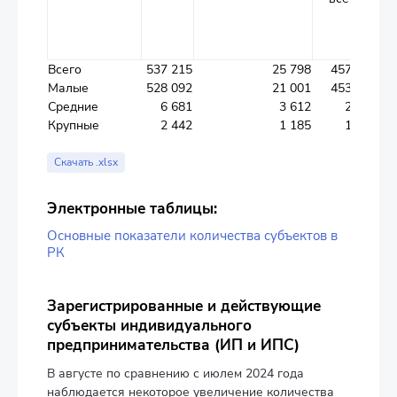
и
Всего
537 215
25 798
457 701
Малые
528 092
21 001
453 859
Средние
6 681
3 612
2 778
Крупные
2 442
1 185
1 064
Скачать .xlsx
Электронные таблицы:
Основные показатели количества субъектов в
РК
Зарегистрированные и действующие
субъекты индивидуального
предпринимательства (ИП и ИПС)
В августе по сравнению с июлем 2024 года
наблюдается некоторое увеличение количества