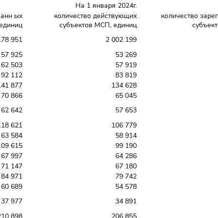
На 1 января 2024г.
ванн ых
количество действующих
количество заре
 единиц
субъектов МСП, единиц
субъект
178 951
2 002 199
57 925
53 269
62 503
57 919
92 112
83 819
141 877
134 628
70 866
65 045
62 642
57 653
118 621
106 779
63 584
58 914
109 615
99 190
67 997
64 286
71 147
67 180
84 971
79 742
60 689
54 578
37 977
34 891
210 898
206 855