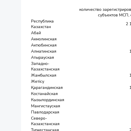
количество зарегистриро
субъектов МСП,
Республика
2 
Казахстан
Абай
Акмолинская
Актюбинская
Алматинская
Атырауская
Западно-
Казахстанская
Жамбылская
Жетісу
Қарагандинская
Костанайская
Кызылординская
Мангистауская
Павлодарская
Северо-
Казахстанская
Туркестанская