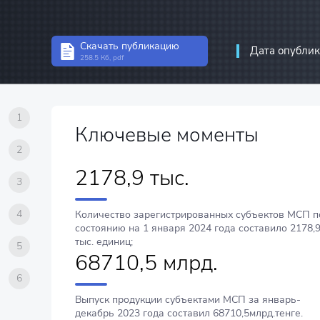
Статистика инвест
Структурная стати
Скачать публикацию
Дата опублик
258.5 Кб, pdf
Статистика предп
Информационно-к
связи
1
Ключевые моменты
2
2178,9 тыс.
3
4
Количество зарегистрированных субъектов МСП п
состоянию на 1 января 2024 года составило 2178,
тыс. единиц;
5
68710,5 млрд.
6
Выпуск продукции субъектами МСП за январь-
декабрь 2023 года составил 68710,5млрд.тенге.