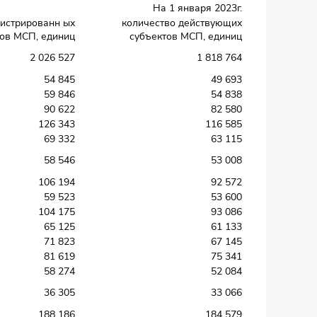
На 1 января 2023г.
гистрированн ых
количество действующих
ов МСП, единиц
субъектов МСП, единиц
2 026 527
1 818 764
54 845
49 693
59 846
54 838
90 622
82 580
126 343
116 585
69 332
63 115
58 546
53 008
106 194
92 572
59 523
53 600
104 175
93 086
65 125
61 133
71 823
67 145
81 619
75 341
58 274
52 084
36 305
33 066
188 186
184 579