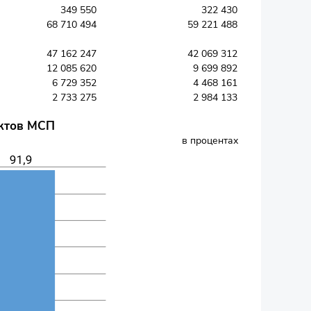
349 550
322 430
68 710 494
59 221 488
47 162 247
42 069 312
12 085 620
9 699 892
6 729 352
4 468 161
2 733 275
2 984 133
ектов МСП
в процентах