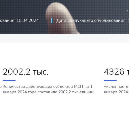
иций
стика
ования: 15.04.2024
Дата следующего опубликования: 
риятий
оммуникационные технологии и
2002,2 тыс.
4326 
о
Количество действующих субъектов МСП на 1
Численность
9
января 2024 года составило 2002,2 тыс.единиц;
января 2024 