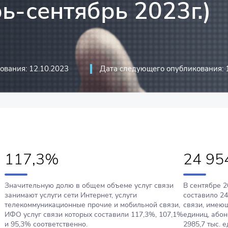
ь-сентябрь 2023г.)
иций
стика
риятий
оммуникационные технологии и
ования: 12.10.2023
Дата следующего опубликования: 
117,3%
24 954
Значительную долю в общем объеме услуг связи
В сентябре 2
занимают услуги сети Интернет, услуги
составило 24
телекоммуникационные прочие и мобильной связи,
связи, имеющ
ИФО услуг связи которых составили 117,3%, 107,1%
единиц, або
и 95,3% соответственно.
2985,7 тыс. 