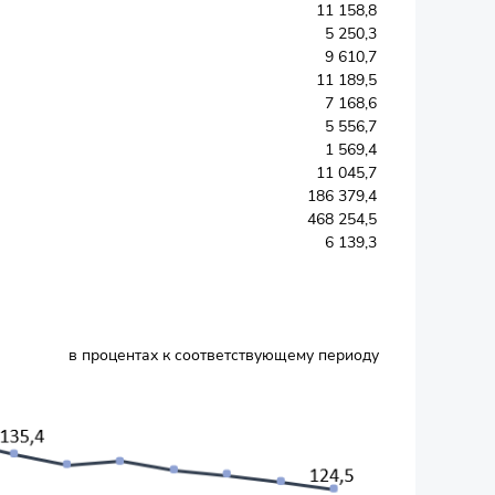
11 158,8
5 250,3
9 610,7
11 189,5
7 168,6
5 556,7
1 569,4
11 045,7
186 379,4
468 254,5
6 139,3
в процентах к соответствующему периоду