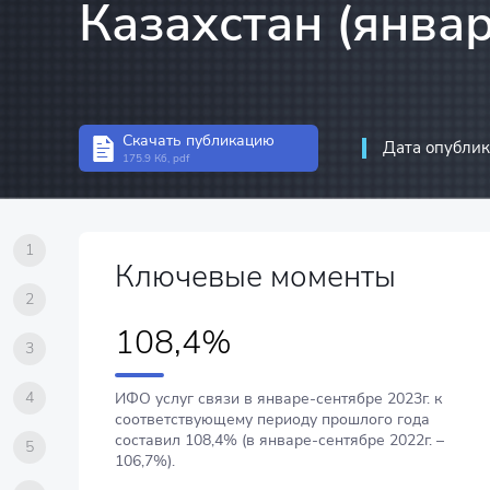
Казахстан (январ
Статистика инвест
Структурная стати
Статистика предп
Скачать публикацию
Информационно-к
Дата опублик
175.9 Кб, pdf
связи
1
Ключевые моменты
2
108,4%
3
4
ИФО услуг связи в январе-сентябре 2023г. к
соответствующему периоду прошлого года
составил 108,4% (в январе-сентябре 2022г. –
5
106,7%).