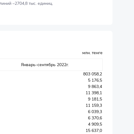
иний –2704,8 тыс. единиц.
млн. тенге
Январь-сентябрь 2022г.
803 058,2
5 176,5
9 863,4
11 398,1
9 181,5
11 159,3
6 039,3
6 370,6
4 909,5
15 637,0