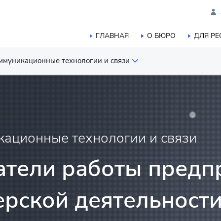
ГЛАВНАЯ
О БЮРО
ДЛЯ Р
муникационные технологии и связи
шленного производства
ого, лесного, охотничьего и
а
ционные технологии и связи
тики
тели работы предпр
ерской деятельности
а
ельства