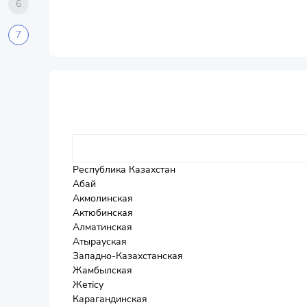
6
7
Республика Казахстан
Абай
Акмолинская
Актюбинская
Алматинская
Атырауская
Западно-Казахстанская
Жамбылская
Жетісу
Карагандинская