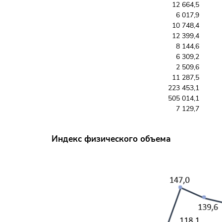
12 664,5
6 017,9
10 748,4
12 399,4
8 144,6
6 309,2
2 509,6
11 287,5
223 453,1
505 014,1
7 129,7
Индекс физического объема