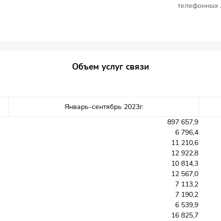
телефонных л
Объем услуг связи
Январь-сентябрь 2023г.
897 657,9
6 796,4
11 210,6
12 922,8
10 814,3
12 567,0
7 113,2
7 190,2
6 539,9
16 825,7