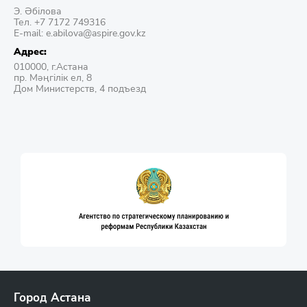
Э. Әбілова
Тел. +7 7172 749316
E-mail: e.abilova@aspire.gov.kz
Адрес:
010000, г.Астана
пр. Мәңгілік ел, 8
Дом Министерств, 4 подъезд
Город Астана