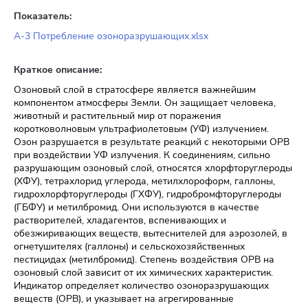
Показатель:
A-3 Потребление озоноразрушающих.xlsx
Краткое описание:
Озоновый слой в стратосфере является важнейшим
компонентом атмосферы Земли. Он защищает человека,
животный и растительный мир от поражения
коротковолновым ультрафиолетовым (УФ) излучением.
Озон разрушается в результате реакций с некоторыми ОРВ
при воздействии УФ излучения. К соединениям, сильно
разрушающим озоновый слой, относятся хлорфторуглероды
(ХФУ), тетрахлорид углерода, метилхлороформ, галлоны,
гидрохлорфторуглероды (ГХФУ), гидробромфторуглероды
(ГБФУ) и метилбромид. Они используются в качестве
растворителей, хладагентов, вспенивающих и
обезжиривающих веществ, вытеснителей для аэрозолей, в
огнетушителях (галлоны) и сельскохозяйственных
пестицидах (метилбромид). Степень воздействия ОРВ на
озоновый слой зависит от их химических характеристик.
Индикатор определяет количество озоноразрушающих
веществ (ОРВ), и указывает на агрегированные