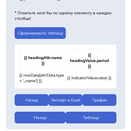
* Отметьте хотя бы по одному элементу в каждом
столбце!
Cформировать таблицу
{{
{{ headingAttr.name
headingValue.period
}}
}}
{{ rowData[attrData.type
{{ indicatorValue.value }}
+ '_name'] }}
Назад
Экспорт в Excel
График
Назад
Таблица