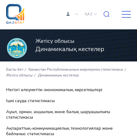
ҚАЗ
Жетісу облысы
Динамикалық кестелер
Басты бет
Қазақстан Республикасының өңірлерінің статистикасы
Жетісу облысы
Динамикалық кестелер
Негізгі әлеуметтік-экономикалық көрсеткіштері
Ішкі сауда статистикасы
Ауыл, орман, аңшылық және балық шаруашылығы
статистикасы
Ақпараттық-коммуникациялық технологиялар және
байланыс статистикасы