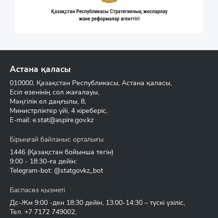
Астана қаласы
010000, Қазақстан Республикасы, Астана қаласы,
Есіл өзенінің сол жағалауы,
Мәңгілік ел даңғылы, 8,
Министрліктер үйі, 4 кіреберіс,
E-mail:
e.stat@aspire.gov.kz
Бірыңғай байланыс орталығы
1446
(Қазақстан бойынша тегін)
9:00 - 18:30-ға дейін:
Telegram-bot: @statgovkz_bot
Баспасөз қызметі
Дс-Жм 9:00 -ден 18:30 дейін, 13:00-14:30 – түскі үзіліс,
Тел.
+7 7172 749002
,