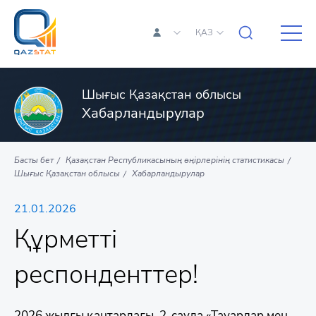
ҚАЗ
Шығыс Қазақстан облысы
Хабарландырулар
Басты бет
Қазақстан Республикасының өңірлерінің статистикасы
Шығыс Қазақстан облысы
Хабарландырулар
21.01.2026
Құрметті
респонденттер!
2026 жылғы қаңтардағы 2-сауда «Тауарлар мен