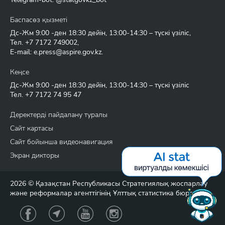
Баспасөз қызметі
Дс-Жм 9:00 -ден 18:30 дейін, 13:00-14:30 – түскі үзіліс,
Тел.
+7 7172 749002
,
E-mail:
e.press@aspire.gov.kz
.
Кеңсе
Дс-Жм 9:00 -ден 18:30 дейін, 13:00-14:30 – түскі үзіліс
Тел.
+7 7172 74 95 47
Деректерді пайдалану туралы
Сайт картасы
Сайт бойынша видеонавигация
Экран дикторы
2026 © Қазақстан Республикасы Стратегиялық жоспарлау
және реформалар агенттігінің Ұлттық статистика бюросы