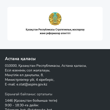
Астана қаласы
010000, Қазақстан Республикасы, Астана қаласы,
Есіл өзенінің сол жағалауы,
Мәңгілік ел даңғылы, 8,
Министрліктер үйі, 4 кіреберіс,
E-mail:
e.stat@aspire.gov.kz
Бірыңғай байланыс орталығы
1446
(Қазақстан бойынша тегін)
9:00 - 18:30-ға дейін:
Telegram-bot: @statgovkz_bot