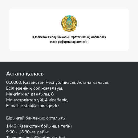
Астана қаласы
010000, Қазақстан Республикасы, Астана қаласы,
Есіл өзенінің сол жағалауы,
Мәңгілік ел даңғылы, 8,
Министрліктер үйі, 4 кіреберіс,
E-mail:
e.stat@aspire.gov.kz
Бірыңғай байланыс орталығы
1446
(Қазақстан бойынша тегін)
9:00 - 18:30-ға дейін:
Telegram-bot: @statgovkz_bot