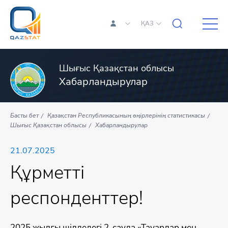
ҚАЗ
Шығыс Қазақстан облысы
Хабарландырулар
Басты бет
Қазақстан Республикасының өңірлерінің статистикасы
Шығыс Қазақстан облысы
Хабарландырулар
21.07.2025
Құрметті
респонденттер!
2025 жылғы шілдедегі 2-сауда «Тауарлар мен