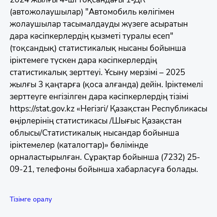
(автожолаушылар) "Автомобиль көлігімен
жолаушылар тасымалдауды жүзеге асыратын
дара кәсіпкерлердің қызметі туралы есеп"
(тоқсандық) статистикалық нысаны бойынша
іріктемеге түскен дара кәсіпкерлердің
статистикалық зерттеуі. Ұсыну мерзімі – 2025
жылғы 3 қаңтарға (қоса алғанда) дейін. Іріктемелі
зерттеуге енгізілген дара кәсіпкерлердің тізімі
https://stat.gov.kz «Негізгі/ Қазақстан Республикасы
өңірлерінің статистикасы /Шығыс Қазақстан
облысы/Статистикалық нысандар бойынша
іріктемелер (каталогтар)» бөлімінде
орналастырылған. Сұрақтар бойынша (7232) 25-
09-21, телефоны бойынша хабарласуға болады.
Тізімге оралу