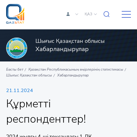
ҚАЗ
Шығыс Қазақстан облысы
Хабарландырулар
Басты бет
Қазақстан Республикасының өңірлерінің статистикасы
Шығыс Қазақстан облысы
Хабарландырулар
21.11.2024
Құрметті
респонденттер!
2024 жылғы 4-ші тоқсандағы 1-ДК