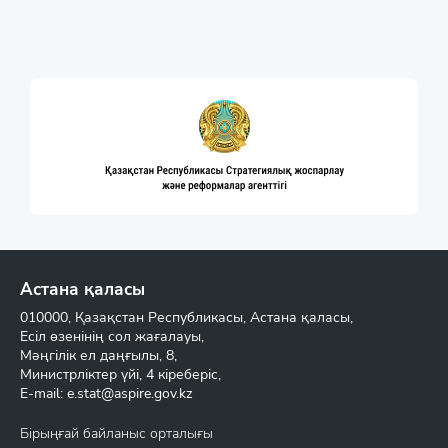
Астана қаласы
010000, Қазақстан Республикасы, Астана қаласы,
Есіл өзенінің сол жағалауы,
Мәңгілік ел даңғылы, 8,
Министрліктер үйі, 4 кіреберіс,
E-mail:
e.stat@aspire.gov.kz
Бірыңғай байланыс орталығы