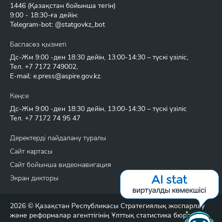
1446
(Қазақстан бойынша тегін)
9:00 - 18:30-ға дейін:
Telegram-bot: @statgovkz_bot
Баспасөз қызметі
Дс-Жм 9:00 -ден 18:30 дейін, 13:00-14:30 – түскі үзіліс,
Тел.
+7 7172 749002
,
E-mail:
e.press@aspire.gov.kz
.
Кеңсе
Дс-Жм 9:00 -ден 18:30 дейін, 13:00-14:30 – түскі үзіліс
Тел.
+7 7172 74 95 47
Деректерді пайдалану туралы
Сайт картасы
Сайт бойынша видеонавигация
Экран дикторы
2026 © Қазақстан Республикасы Стратегиялық жоспарлау
және реформалар агенттігінің Ұлттық статистика бюросы