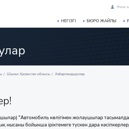
Жеке к
НЕГІЗГІ
БЮРО ЖАЙЛЫ
улар
сы
Шығыс Қазақстан облысы
Хабарландырулар
ер!
шылар) "Автомобиль көлігімен жолаушылар тасымалдау
ық нысаны бойынша іріктемеге түскен дара кәсіпкерлерд