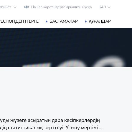
абинет
Нашар көретіндерге арналған нұсқа
ҚАЗ
РЕСПОНДЕНТТЕРГЕ
БАСТАМАЛАР
ҚҰРАЛДАР
ды жүзеге асыратын дара кәсіпкерлердің
ің статистикалық зерттеуі. Ұсыну мерзімі –