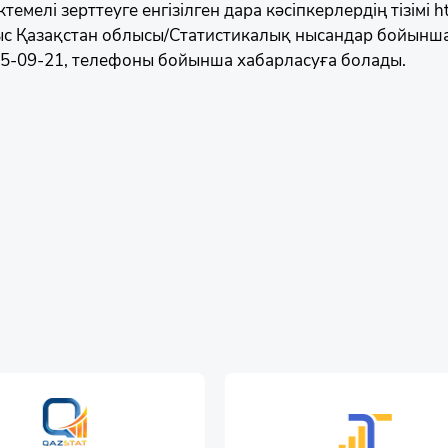
емелі зерттеуге енгізілген дара кәсіпкерлердің тізімі htt
с Қазақстан облысы/Статистикалық нысандар бойынша і
25-09-21, телефоны бойынша хабарласуға болады.