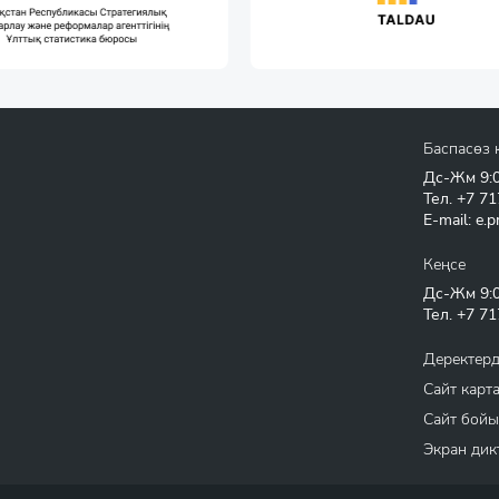
Баспасөз 
Дс-Жм 9:00
Тел.
+7 71
E-mail:
e.p
Кеңсе
Дс-Жм 9:00
Тел.
+7 71
Деректерд
Сайт карт
Сайт бойы
Экран дик