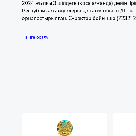
2024 жылғы 3 шілдеге (қоса алғанда) дейін. Ірікт
Республикасы өңірлерінің статистикасы /Шығы
орналастырылған. Сұрақтар бойынша (7232) 
Тізімге оралу