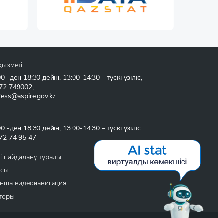
қызметі
 -ден 18:30 дейін, 13:00-14:30 – түскі үзіліс,
72 749002
,
ress@aspire.gov.kz
.
 -ден 18:30 дейін, 13:00-14:30 – түскі үзіліс
72 74 95 47
і пайдалану туралы
асы
нша видеонавигация
торы