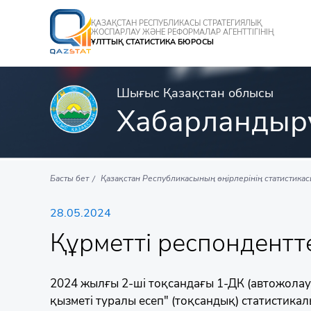
ҚАЗАҚСТАН РЕСПУБЛИКАСЫ СТРАТЕГИЯЛЫҚ
ЖОСПАРЛАУ ЖӘНЕ РЕФОРМАЛАР АГЕНТТІГІНІҢ
ҰЛТТЫҚ СТАТИСТИКА БЮРОСЫ
Шығыс Қазақстан облысы
Хабарландыр
Басты бет
Қазақстан Республикасының өңірлерінің статистика
28.05.2024
Құрметті респондентт
2024 жылғы 2-ші тоқсандағы 1-ДК (автожолау
қызметі туралы есеп" (тоқсандық) статистикал