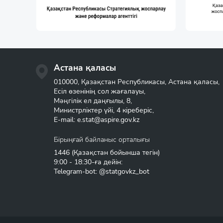
Астана қаласы
010000, Қазақстан Республикасы, Астана қаласы,
Есіл өзенінің сол жағалауы,
Мәңгілік ел даңғылы, 8,
Министрліктер үйі, 4 кіреберіс,
E-mail:
e.stat@aspire.gov.kz
Бірыңғай байланыс орталығы
1446
(Қазақстан бойынша тегін)
9:00 - 18:30-ға дейін:
Telegram-bot: @statgovkz_bot