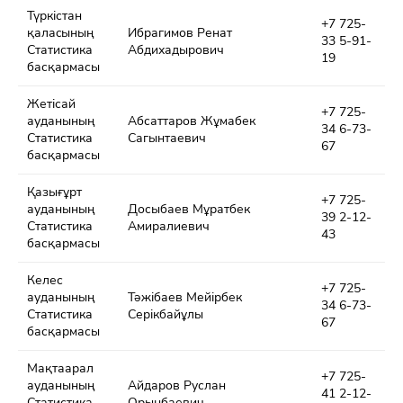
Түркістан
+7 725-
қалаcының
Ибрагимов Ренат
33 5-91-
Статистика
Абдихадырович
19
басқармасы
Жетісай
+7 725-
ауданының
Абсаттаров Жұмабек
34 6-73-
Статистика
Сагынтаевич
67
басқармасы
Қазығұрт
+7 725-
ауданының
Досыбаев Мұратбек
39 2-12-
Статистика
Амиралиевич
43
басқармасы
Келес
+7 725-
ауданының
Тәжібаев Мейірбек
34 6-73-
Статистика
Серікбайұлы
67
басқармасы
Мақтаарал
+7 725-
ауданының
Айдаров Руслан
41 2-12-
Статистика
Орынбаевич