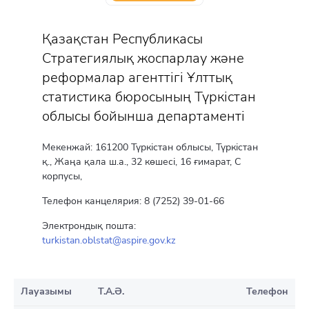
Қазақстан Республикасы
Стратегиялық жоспарлау және
реформалар агенттігі Ұлттық
статистика бюросының Түркістан
облысы бойынша департаменті
Мекенжай: 161200 Түркістан облысы, Түркістан
қ., Жаңа қала ш.а., 32 көшесі, 16 ғимарат, С
корпусы,
Телефон канцелярия: 8 (7252) 39-01-66
Электрондық пошта:
turkistan.oblstat@aspire.gov.kz
Лауазымы
Т.А.Ә.
Телефон