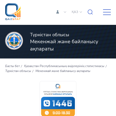
ҚАЗ
Түркістан облысы
Мекенжай және байланысу
ақпараты
Басты бет
Қазақстан Республикасының өңірлерінің статистикасы
Түркістан облысы
Мекенжай және байланысу ақпараты