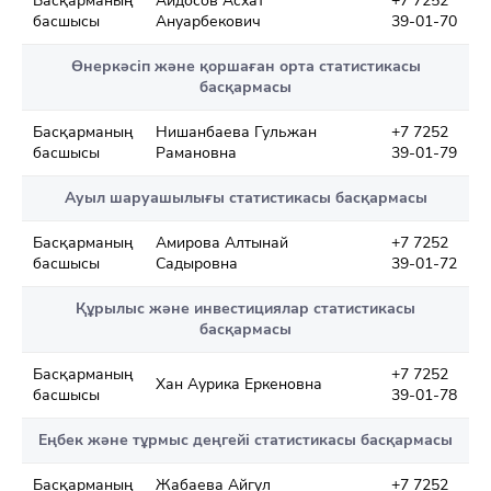
Басқарманың
Айдосов Асхат
+7 7252
басшысы
Ануарбекович
39-01-70
Өнеркәсіп және қоршаған орта статистикасы
басқармасы
Басқарманың
Нишанбаева Гульжан
+7 7252
басшысы
Рамановна
39-01-79
Ауыл шаруашылығы статистикасы басқармасы
Басқарманың
Амирова Алтынай
+7 7252
басшысы
Садыровна
39-01-72
Құрылыс және инвестициялар статистикасы
басқармасы
Басқарманың
+7 7252
Хан Аурика Еркеновна
басшысы
39-01-78
Еңбек және тұрмыс деңгейі статистикасы басқармасы
Басқарманың
Жабаева Айгүл
+7 7252