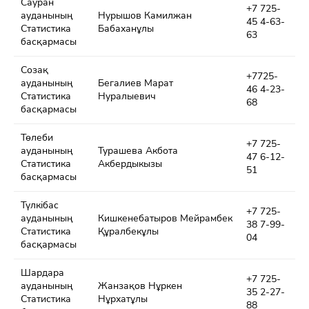
Сауран
+7 725-
ауданының
Нурышов Камилжан
45 4-63-
Статистика
Бабаханұлы
63
басқармасы
Созақ
+7725-
ауданының
Бегалиев Марат
46 4-23-
Статистика
Нуралыевич
68
басқармасы
Төлеби
+7 725-
ауданының
Турашева Акбота
47 6-12-
Статистика
Акбердыкызы
51
басқармасы
Түлкібас
+7 725-
ауданының
Кишкенебатыров Мейрамбек
38 7-99-
Статистика
Құралбекұлы
04
басқармасы
Шардара
+7 725-
ауданының
Жанзақов Нұркен
35 2-27-
Статистика
Нұрхатұлы
88