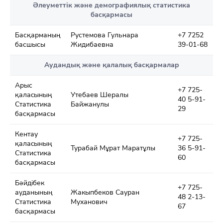
Әлеуметтік және демографиялық статистика
басқармасы
Басқарманың
Рустемова Гульнара
+7 7252
басшысы
Жидибаевна
39-01-68
Аудандық және қалалық басқармалар
Арыс
+7 725-
қалаcының
Утебаев Шералы
40 5-91-
Статистика
Байжанулы
29
басқармасы
Кентау
+7 725-
қалаcының
Турабай Мұрат Маратұлы
36 5-91-
Статистика
60
басқармасы
Бәйдібек
+7 725-
ауданының
Жакыпбеков Сауран
48 2-13-
Статистика
Муханович
67
басқармасы