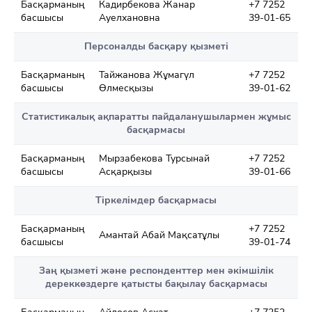
Басқарманың
Кадирбекова Жанар
+7 7252
басшысы
Ауелхановна
39-01-65
Персоналды басқару қызметі
Басқарманың
Тайжанова Жұмагүл
+7 7252
басшысы
Өлмесқызы
39-01-62
Cтатистикалық ақпаратты пайдаланушылармен жұмыс
басқармасы
Басқарманың
Мырзабекова Турсынай
+7 7252
басшысы
Асқарқызы
39-01-66
Тіркелімдер басқармасы
Басқарманың
+7 7252
Амантай Абай Мақсатұлы
басшысы
39-01-74
Заң қызметі және респонденттер мен әкімшілік
дереккөздерге қатысты бақылау басқармасы