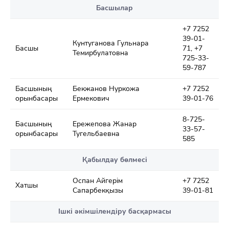
Басшылар
+7 7252
39-01-
Кунтуганова Гульнара
Басшы
71, +7
Темирбулатовна
725-33-
59-787
Басшының
Бекжанов Нуркожа
+7 7252
орынбасары
Ермекович
39-01-76
8-725-
Басшының
Ережепова Жанар
33-57-
орынбасары
Тугельбаевна
585
Қабылдау бөлмесі
Оспан Айгерім
+7 7252
Хатшы
Сапарбекқызы
39-01-81
Ішкі әкімшілендіру басқармасы