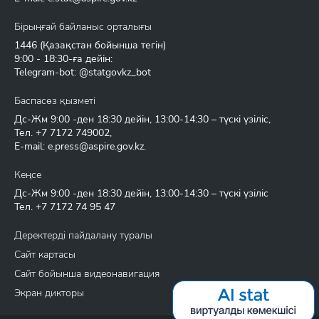
Бірыңғай байланыс орталығы
1446
(Қазақстан бойынша тегін)
9:00 - 18:30-ға дейін:
Telegram-bot: @statgovkz_bot
Баспасөз қызметі
Дс-Жм 9:00 -ден 18:30 дейін, 13:00-14:30 – түскі үзіліс,
Тел.
+7 7172 749002
,
E-mail:
e.press@aspire.gov.kz
.
Кеңсе
Дс-Жм 9:00 -ден 18:30 дейін, 13:00-14:30 – түскі үзіліс
Тел.
+7 7172 74 95 47
Деректерді пайдалану туралы
Сайт картасы
Сайт бойынша видеонавигация
Экран дикторы