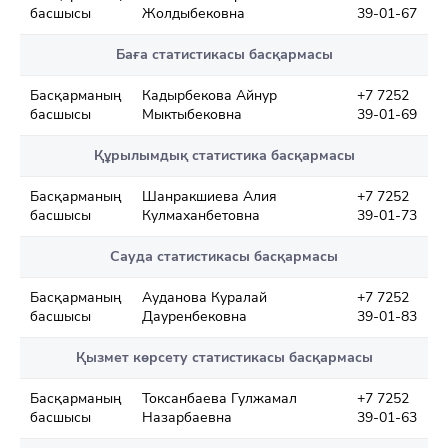
басшысы
Жолдыбековна
39-01-67
Баға статистикасы басқармасы
Басқарманың
Кадырбекова Айнур
+7 7252
басшысы
Мыктыбековна
39-01-69
Құрылымдық статистика басқармасы
Басқарманың
Шанракшиева Алия
+7 7252
басшысы
Кулмаханбетовна
39-01-73
Сауда статистикасы басқармасы
Басқарманың
Ауданова Куралай
+7 7252
басшысы
Дауренбековна
39-01-83
Қызмет көрсету статистикасы басқармасы
Басқарманың
Токсанбаева Гулжамал
+7 7252
басшысы
Назарбаевна
39-01-63