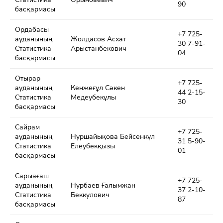
90
басқармасы
Ордабасы
+7 725-
ауданының
Жолдасов Асхат
30 7-91-
Статистика
Арыстанбекович
04
басқармасы
Отырар
+7 725-
ауданының
Кенжеғұл Сәкен
44 2-15-
Статистика
Медеубекұлы
30
басқармасы
Сайрам
+7 725-
ауданының
Нуршайықова Бейсенкүл
31 5-90-
Статистика
Елеубекқызы
01
басқармасы
Сарыағаш
+7 725-
ауданының
Нурбаев Ғалымжан
37 2-10-
Статистика
Беккулович
87
басқармасы