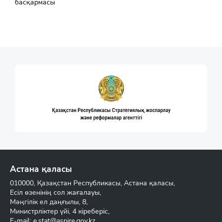
басқармасы
Астана қаласы
010000, Қазақстан Республикасы, Астана қаласы,
Есіл өзенінің сол жағалауы,
Мәңгілік ел даңғылы, 8,
Министрліктер үйі, 4 кіреберіс,
E-mail:
e.stat@aspire.gov.kz