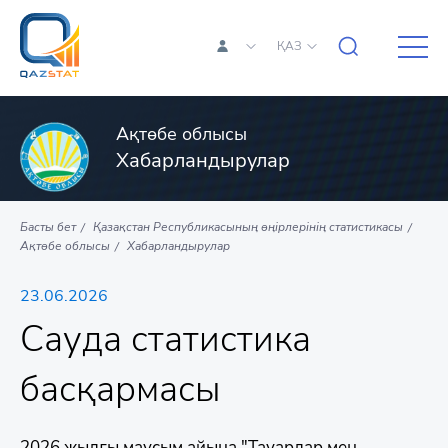
ҚАЗ
Ақтөбе облысы
Хабарландырулар
Басты бет
Қазақстан Республикасының өңірлерінің статистикасы
Ақтөбе облысы
Хабарландырулар
23.06.2026
Сауда статистика
басқармасы
2026 жылғы маусым айына "Тауарлар мен