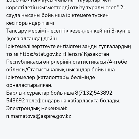
көрсетілетін қызметтерді өткізу туралы есеп" 2-
сауда нысаны бойынша іріктемеге түскен
кәсіпорындар тізімі
Тапсыру мерзімі - есептік кезеңнен кейінгі 3-күнге
(қоса алғанда) дейін
Іріктемелі зерттеуге енгізілген заңды тұлғалардың
тізімі https://stat.gov.kz «Негізгі/ Қазақстан
Республикасы өңірлерінің статистикасы /Ақтөбе
облысы/Статистикалық нысандар бойынша
іріктемелер (каталогтар)» бөлімінде
орналастырылған.
Барлық сұрақтар бойынша 8(7132)543892,
543692 телефондарына хабарласуға болады.
Электрондық мекенжай:
n.mamatova@aspire.gov.kz