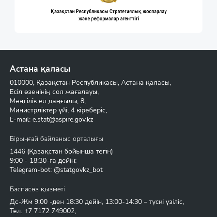
Астана қаласы
010000, Қазақстан Республикасы, Астана қаласы,
Есіл өзенінің сол жағалауы,
Мәңгілік ел даңғылы, 8,
Министрліктер үйі, 4 кіреберіс,
E-mail:
e.stat@aspire.gov.kz
Бірыңғай байланыс орталығы
1446
(Қазақстан бойынша тегін)
9:00 - 18:30-ға дейін:
Telegram-bot: @statgovkz_bot
Баспасөз қызметі
Дс-Жм 9:00 -ден 18:30 дейін, 13:00-14:30 – түскі үзіліс,
Тел.
+7 7172 749002
,