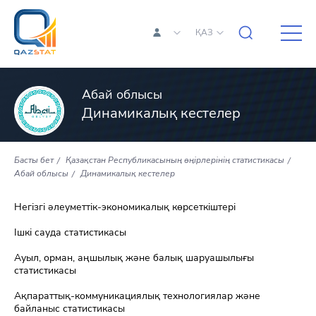
ҚАЗ
Абай облысы
Динамикалық кестелер
Басты бет
Қазақстан Республикасының өңірлерінің статистикасы
Абай облысы
Динамикалық кестелер
Негізгі әлеуметтік-экономикалық көрсеткіштері
Ішкі сауда статистикасы
Ауыл, орман, аңшылық және балық шаруашылығы
статистикасы
Ақпараттық-коммуникациялық технологиялар және
байланыс статистикасы