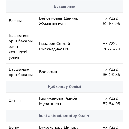
Басшылық
Бейсембаев Данияр
+7 7222
Басшы
Жумагазыулы
52-54-95
Басшының
орынбасары,
Базаров Сертай
+7 7222
әдеп
Рыскелдинович
36-26-70
жөніндегі
уәкілі
Басшының
+7 7222
Бос орын
орынбасары
36-26-35
Қабылдау бөлімі
Қалижанова Кымбат
+7 7222
Хатшы
Мұратқызы
52-54-95
Ішкі әкімшілендіру бөлімі
Бөлім
Бужекенова Динара
+7 7222