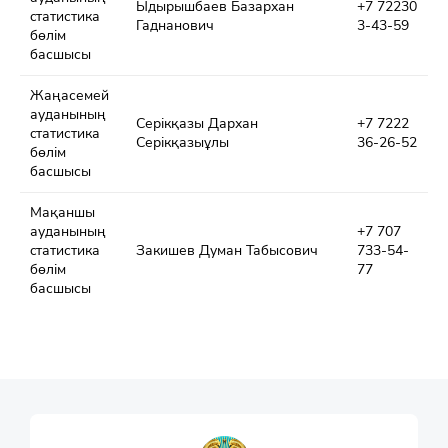
Ыдырышбаев Базархан
+7 72230
cтатистика
Гаднанович
3-43-59
бөлім
басшысы
Жаңасемей
ауданының
Серікқазы Дархан
+7 7222
cтатистика
Серікқазыұлы
36-26-52
бөлім
басшысы
Мақаншы
ауданының
+7 707
cтатистика
Закишев Думан Табысович
733-54-
бөлім
77
басшысы