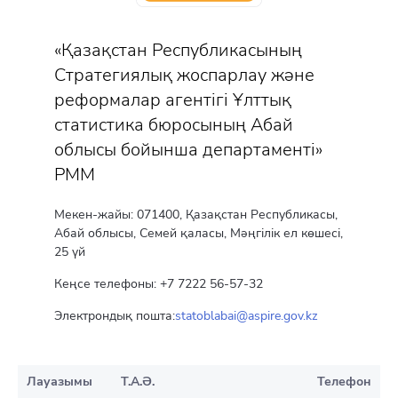
«Қазақстан Республикасының
Стратегиялық жоспарлау және
реформалар агентігі Ұлттық
статистика бюросының Абай
облысы бойынша департаменті»
РММ
Мекен-жайы: 071400, Қазақстан Республикасы,
Абай облысы, Семей қаласы, Мәңгілік ел көшесі,
25 үй
Кеңсе телефоны: +7 7222 56-57-32
Электрондық пошта:
statoblabai@aspire.gov.kz
Лауазымы
Т.А.Ә.
Телефон