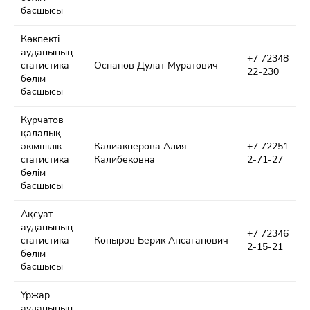
басшысы
Көкпекті
ауданының
+7 72348
cтатистика
Оспанов Дулат Муратович
22-230
бөлім
басшысы
Курчатов
қалалық
әкімшілік
Калиакперова Алия
+7 72251
cтатистика
Калибековна
2-71-27
бөлім
басшысы
Ақсуат
ауданының
+7 72346
cтатистика
Коныров Берик Ансаганович
2-15-21
бөлім
басшысы
Үржар
ауданының