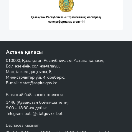
Астана қаласы
010000, Қазақстан Республикасы, Астана қаласы,
Есіл өзенінің сол жағалауы,
Мәңгілік ел даңғылы, 8,
Министрліктер үйі, 4 кіреберіс,
E-mail:
e.stat@aspire.gov.kz
Бірыңғай байланыс орталығы
1446
(Қазақстан бойынша тегін)
9:00 - 18:30-ға дейін:
Telegram-bot: @statgovkz_bot
Баспасөз қызметі