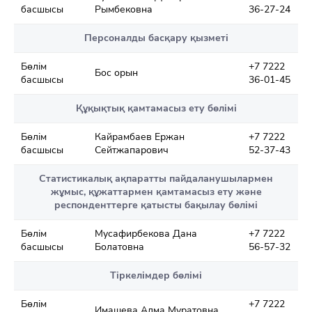
басшысы
Рымбековна
36-27-24
Персоналды басқару қызметі
Бөлім
+7 7222
Бос орын
басшысы
36-01-45
Құқықтық қамтамасыз ету бөлімі
Бөлім
Кайрамбаев Ержан
+7 7222
басшысы
Сейтжапарович
52-37-43
Статистикалық ақпаратты пайдаланушылармен
жұмыс, құжаттармен қамтамасыз ету және
респонденттерге қатысты бақылау бөлімі
Бөлім
Мусафирбекова Дана
+7 7222
басшысы
Болатовна
56-57-32
Тіркелімдер бөлімі
Бөлім
+7 7222
Имашева Алма Муратовна