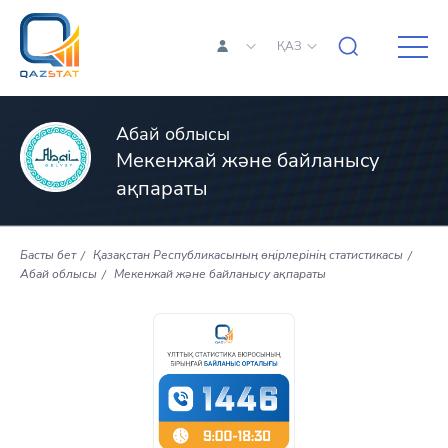
ҚАЗ
Абай облысы
Мекенжай және байланысу
ақпараты
Басты бет
Қазақстан Республикасының өңірлерінің статистикасы
Абай облысы
Мекенжай және байланысу ақпараты