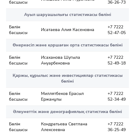
басшысы
36-26-73
Ауыл шаруашылығы статистикасы бөлімі
Бөлім
+7 7222
Исатаева Алия Касеновна
басшысы
52-47-05
Өнеркәсіп және қоршаған орта статистикасы бөлімі
Бөлім
Исаханова Шугыла
+7 7222
басшысы
Ануарбековна
52-49-18
Қаржы, құрылыс және инвестициялар статистикасы
бөлімі
Бөлім
Миллятбеков Ерасыл
+7 7222
басшысы
Ержанұлы
52-34-49
Әлеуметтік және демографиялық статистика бөлімі
Бөлім
Кондратьева Светлана
+7 7222
басшысы
Алексеевна
36-25-49