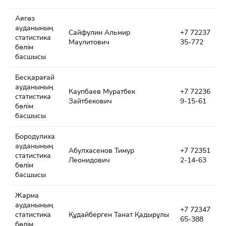
Аягөз
ауданының
Сайфулин Альмир
+7 72237
статистика
Маулитович
35-772
бөлім
басшысы
Бесқарағай
ауданының
Каупбаев Муратбек
+7 72236
статистика
Зайтбекович
9-15-61
бөлім
басшысы
Бородулиха
ауданының
Абулхасенов Тимур
+7 72351
статистика
Леонидович
2-14-63
бөлім
басшысы
Жарма
ауданының
+7 72347
статистика
Құдайберген Танат Қадырұлы
65-388
бөлім