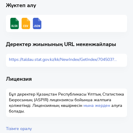
Жүктеп алу
Деректер жиынының URL мекенжайлары
https://taldau.stat.gov.kz/kk/NewIndex/GetIndex/704503?keyword=
Лицензия
Бұл деректер Қазақстан Республикасы Ұлттық Статистика
Бюросының (ASPIR) лицензиясы бойынша жалпыға
қолжетімді. Лицензияның көшірмесін
мына жерден
алуға
болады.
Тізімге оралу