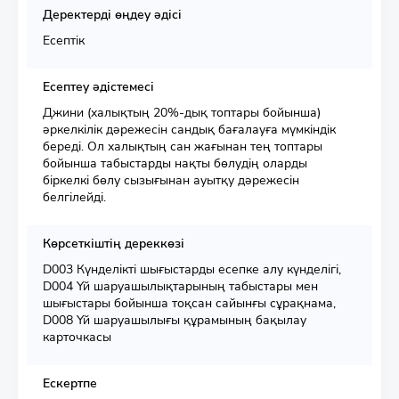
Деректерді өңдеу әдісі
Есептік
Есептеу әдістемесі
Джини (халықтың 20%-дық топтары бойынша)
әркелкілік дәрежесін сандық бағалауға мүмкіндік
береді. Ол халықтың сан жағынан тең топтары
бойынша табыстарды нақты бөлудің оларды
біркелкі бөлу сызығынан ауытқу дәрежесін
белгілейді.
Көрсеткіштің дереккөзі
D003 Күнделікті шығыстарды есепке алу күнделігі,
D004 Үй шаруашылықтарының табыстары мен
шығыстары бойынша тоқсан сайынғы сұрақнама,
D008 Үй шаруашылығы құрамының бақылау
карточкасы
Ескертпе