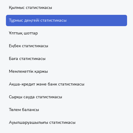
Қылмыс статистикасы
Тұрмыс деңгейі статистикасы
Ұлттық шоттар
Еңбек статистикасы
Баға статистикасы
Мемлекеттік қаржы
Aқша-кредит және банк статистикасы
Сырқы сауда статистикасы
Төлем балансы
Ауылшаруашылығы статистикасы