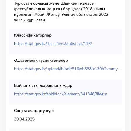
Түркістан облысы және Шымкент қаласы
(республикалық маңызы бар қала) 2018 жылы
құрылған; Абай, Жетісу, Ұлытау облыстары 2022
жылы құрылған
Классификаторлар
https://stat.gov.kz/classifiers/statistical/116/
Әдістемелік түсініктемелер
https://stat.gov.kz/upload/iblock/516/nb338lx130h2vmmyp7u7vrxq5dzttrav.pdf
Байланысты жарияланымдар
https://stat.gov.kz/api/iblock/element/341348/file/ru/
Соңғы жаңарту күні
30.04.2025