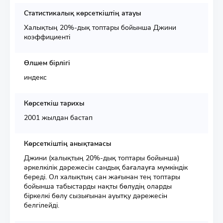
Статистикалық көрсеткіштің атауы
Халықтың 20%-дық топтары бойынша Джини
коэффициенті
Өлшем бірлігі
индекс
Көрсеткіш тарихы
2001 жылдан бастап
Көрсеткіштің анықтамасы
Джини (халықтың 20%-дық топтары бойынша)
әркелкілік дәрежесін сандық бағалауға мүмкіндік
береді. Ол халықтың сан жағынан тең топтары
бойынша табыстарды нақты бөлудің оларды
біркелкі бөлу сызығынан ауытқу дәрежесін
белгілейді.