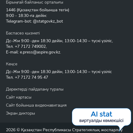
Бірыңғай байланыс орталығы
1446
(Қазақстан бойынша тегін)
9:00 - 18:30-ға дейін:
Telegram-bot: @statgovkz_bot
Баспасөз қызметі
Дс-Жм 9:00 -ден 18:30 дейін, 13:00-14:30 – түскі үзіліс,
Тел.
+7 7172 749002
,
E-mail:
e.press@aspire.gov.kz
.
Кеңсе
Дс-Жм 9:00 -ден 18:30 дейін, 13:00-14:30 – түскі үзіліс
Тел.
+7 7172 74 95 47
Деректерді пайдалану туралы
Сайт картасы
Сайт бойынша видеонавигация
Экран дикторы
2026 © Қазақстан Республикасы Стратегиялық жоспарлау