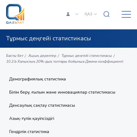
ҚАЗ
Тұрмыс деңгейі статистикасы
Басты бет
Ашық деректер
Тұрмыс деңгейі статистикасы
10.2.b Халықтың 20%-дық топтары бойынша Джини коэффициенті
Демографиялық статистика
Білім беру, ғылым және инновациялар статистикасы
Денсаулық сақтау статистикасы
Азық-түлік қауіпсіздігі
Гендрлік статистика