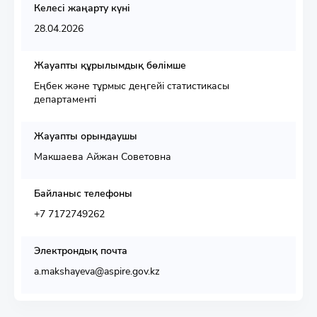
Келесі жаңарту күні
28.04.2026
Жауапты құрылымдық бөлімше
Еңбек және тұрмыс деңгейі статистикасы
департаменті
Жауапты орындаушы
Макшаева Айжан Советовна
Байланыс телефоны
+7 7172749262
Электрондық почта
a.makshayeva@aspire.gov.kz